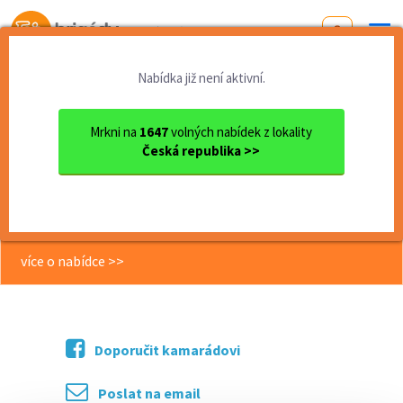
Od první brigády
k práci snů
Nabídka již není aktivní.
Domů
Pardubický kraj
okres Ústí nad Orlicí
Ústí nad Orlicí
DPČ 2-3 hodiny denně - Doru...
Mrkni na
1647
volných nabídek z lokality
Česká republika >>
<< Zpět
DPČ 2-3 hodiny denně - Doručovatel
tisku 150 Kč/hod. Ústí nad Orlicí
více o nabídce >>
Doporučit kamarádovi
Poslat na email