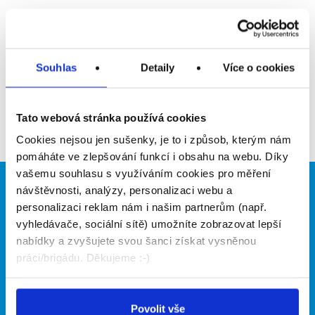
Upozornit na inzerát
Přidat do oblíbených
Souhlas
Detaily
Více o cookies
Zpět
Tato webová stránka používá cookies
Cookies nejsou jen sušenky, je to i způsob, kterým nám
pomáháte ve zlepšování funkcí i obsahu na webu. Díky
vašemu souhlasu s využíváním cookies pro měření
návštěvnosti, analýzy, personalizaci webu a
Brigádníci
Firmy
personalizaci reklam nám i našim partnerům (např.
Články
Vložit inzerát
vyhledávače, sociální sítě) umožníte zobrazovat lepší
Hledané brigády
Ceník
nabídky a zvyšujete svou šanci získat vysněnou
Propagace
práci/brigádu. Děkujeme :-)
O portálu
Naše další projekty
Povolit vše