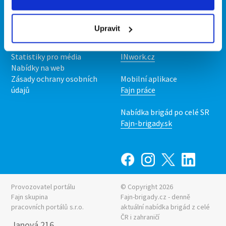
Kontakt
Mobilní aplikace
O nás
Fajn brigády
Upravit
Podmínky
Upravit předvolby cookies
Nabídka práce z celé ČR
Statistiky pro média
INwork.cz
Nabídky na web
Zásady ochrany osobních
Mobilní aplikace
údajů
Fajn práce
Nabídka brigád po celé SR
Fajn-brigady.sk
Provozovatel portálu
© Copyright 2026
Fajn skupina
Fajn-brigady.cz - denně
pracovních portálů s.r.o.
aktuální
nabídka brigád z celé
ČR i zahraničí
Janová 216