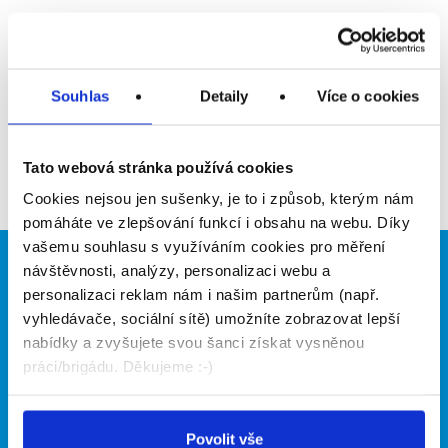
Upozornit na inzerát
Přidat do oblíbených
Souhlas
Detaily
Více o cookies
Zpět
Tato webová stránka používá cookies
Cookies nejsou jen sušenky, je to i způsob, kterým nám
pomáháte ve zlepšování funkcí i obsahu na webu. Díky
vašemu souhlasu s využíváním cookies pro měření
návštěvnosti, analýzy, personalizaci webu a
Brigádníci
Firmy
personalizaci reklam nám i našim partnerům (např.
Články
Vložit inzerát
vyhledávače, sociální sítě) umožníte zobrazovat lepší
Hledané brigády
Ceník
nabídky a zvyšujete svou šanci získat vysněnou
Propagace
práci/brigádu. Děkujeme :-)
O portálu
Naše další projekty
Povolit vše