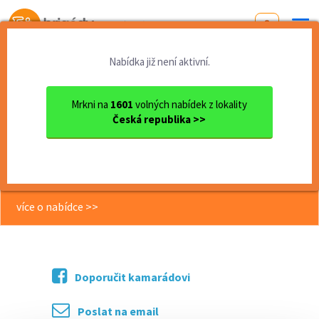
Od první brigády
k práci snů
Nabídka již není aktivní.
Domů
Ústecký kraj
okres Ústí nad Labem
Ústí nad Labem
Pomocný dělník ve výrobě (b...
Mrkni na
1601
volných nabídek z lokality
Česká republika >>
<< Zpět
Pomocný dělník ve výrobě (balení a
kompletace tiskovin)
více o nabídce >>
Doporučit kamarádovi
Poslat na email