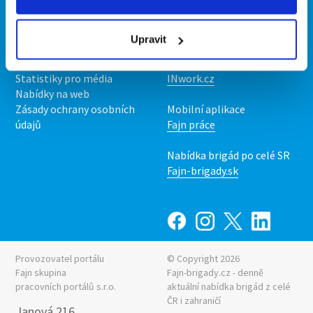
Kontakt
Mobilní aplikace
O nás
Fajn brigády
Upravit
Podmínky
Upravit předvolby cookies
Nabídka práce z celé ČR
Statistiky pro média
INwork.cz
Nabídky na web
Zásady ochrany osobních
Mobilní aplikace
údajů
Fajn práce
Nabídka brigád po celé SR
Fajn-brigady.sk
Provozovatel portálu
© Copyright 2026
Fajn skupina
Fajn-brigady.cz - denně
pracovních portálů s.r.o.
aktuální
nabídka brigád z celé
ČR i zahraničí
Janová 216