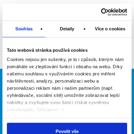
Upozornit na inzerát
Přidat do oblíbených
Souhlas
Detaily
Více o cookies
Zpět
Tato webová stránka používá cookies
Cookies nejsou jen sušenky, je to i způsob, kterým nám
pomáháte ve zlepšování funkcí i obsahu na webu. Díky
vašemu souhlasu s využíváním cookies pro měření
návštěvnosti, analýzy, personalizaci webu a
Brigádníci
Firmy
personalizaci reklam nám i našim partnerům (např.
Články
Vložit inzerát
vyhledávače, sociální sítě) umožníte zobrazovat lepší
Hledané brigády
Ceník
nabídky a zvyšujete svou šanci získat vysněnou
Propagace
práci/brigádu. Děkujeme :-)
O portálu
Naše další projekty
Povolit vše