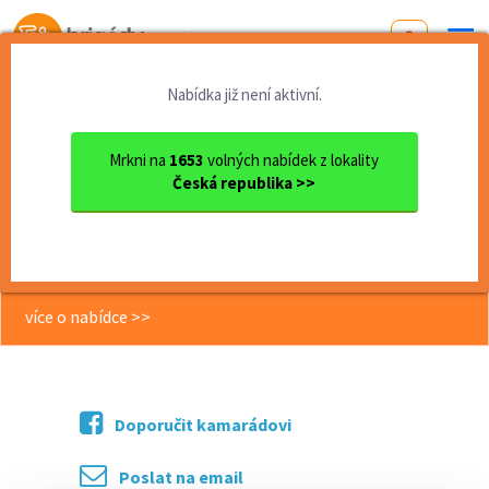
Od první brigády
k práci snů
Nabídka již není aktivní.
Domů
Vysočina
okres Třebíč
Třebíč
Brigáda - Pracovník/ce úkli...
Mrkni na
1653
volných nabídek z lokality
Česká republika >>
<< Zpět
Brigáda - Pracovník/ce úklidu –
Nemocnice Třebíč
více o nabídce >>
Doporučit kamarádovi
Poslat na email