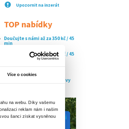
Upozornit na inzerát
TOP nabídky
Doučujte s námi až za 350 kč / 45
min
Doučujte s námi až za 350 kč / 45
min
Ostraha úřadu práce třebíč
Více o cookies
Brigáda pro studenty - opravy
starého hradu...
bsahu na webu. Díky vašemu
onalizaci reklam nám i našim
 svou šanci získat vysněnou