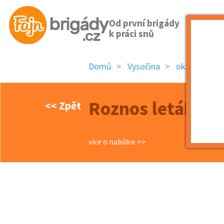
Od první brigády
k práci snů
Domů
Vysočina
okres Třebíč
Roznos letáků – 
<< Zpět
více o nabídce >>