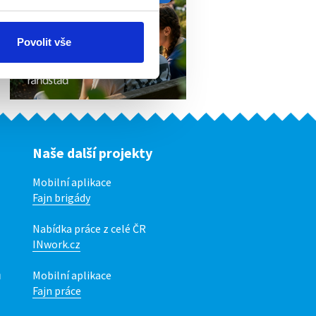
Povolit vše
Naše další projekty
Mobilní aplikace
Fajn brigády
Nabídka práce z celé ČR
INwork.cz
ů
Mobilní aplikace
Fajn práce