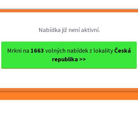
Brigády
Práce
Brigádníci
Firmy
Nabídka již není aktivní.
Třebíč
Roznos letáků – Třebíč a o...
Mrkni na
1663
volných nabídek z lokality
Česká
republika >>
Třebíč a okolí