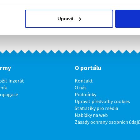
Upravit
irmy
O portálu
ožit inzerát
Kontakt
ník
O nás
ropagace
Podmínky
Upravit předvolby cookies
Statistiky pro média
Nabídky na web
Zásady ochrany osobních údaj