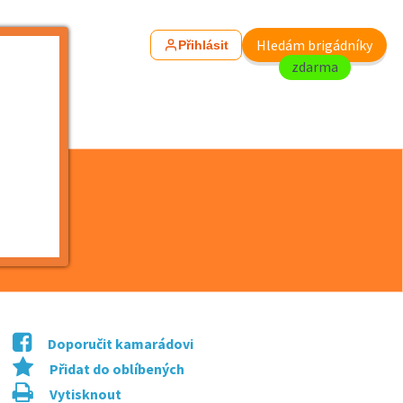
Hledám brigádníky
Přihlásit
zdarma
Doporučit kamarádovi
Přidat do oblíbených
Vytisknout