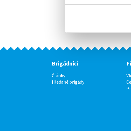
Brigádníci
F
Články
Vl
Hledané brigády
Ce
P