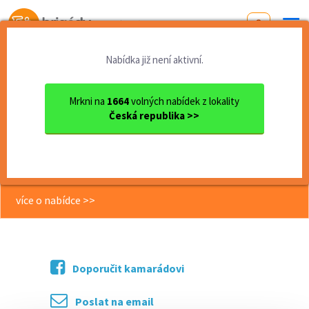
Od první brigády
k práci snů
Nabídka již není aktivní.
Domů
Jihomoravský kraj
okres Brno - venkov
Tišnov
Brigáda v moderní výrobě | ...
Mrkni na
1664
volných nabídek z lokality
Česká republika >>
<< Zpět
Brigáda v moderní výrobě | až 185
Kč/h | pouze denní směny !
více o nabídce >>
Doporučit kamarádovi
Poslat na email