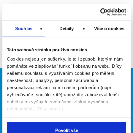
Upozornit na inzerát
Přidat do oblíbených
Souhlas
Detaily
Více o cookies
Zpět
Tato webová stránka používá cookies
Cookies nejsou jen sušenky, je to i způsob, kterým nám
pomáháte ve zlepšování funkcí i obsahu na webu. Díky
vašemu souhlasu s využíváním cookies pro měření
návštěvnosti, analýzy, personalizaci webu a
Brigádníci
Firmy
personalizaci reklam nám i našim partnerům (např.
Články
Vložit inzerát
vyhledávače, sociální sítě) umožníte zobrazovat lepší
Hledané brigády
Ceník
nabídky a zvyšujete svou šanci získat vysněnou
Propagace
práci/brigádu. Děkujeme :-)
O portálu
Naše další projekty
Povolit vše