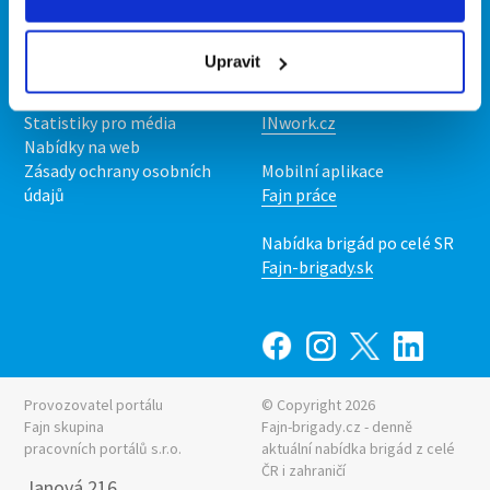
Kontakt
Mobilní aplikace
O nás
Fajn brigády
Upravit
Podmínky
Upravit předvolby cookies
Nabídka práce z celé ČR
Statistiky pro média
INwork.cz
Nabídky na web
Zásady ochrany osobních
Mobilní aplikace
údajů
Fajn práce
Nabídka brigád po celé SR
Fajn-brigady.sk
Provozovatel portálu
© Copyright 2026
Fajn skupina
Fajn-brigady.cz - denně
pracovních portálů s.r.o.
aktuální
nabídka brigád z celé
ČR i zahraničí
Janová 216