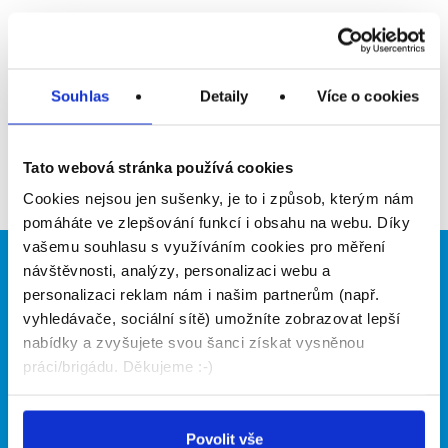
Upozornit na inzerát
Přidat do oblíbených
Souhlas
Detaily
Více o cookies
Zpět
Tato webová stránka používá cookies
Cookies nejsou jen sušenky, je to i způsob, kterým nám
pomáháte ve zlepšování funkcí i obsahu na webu. Díky
vašemu souhlasu s využíváním cookies pro měření
návštěvnosti, analýzy, personalizaci webu a
Brigádníci
Firmy
personalizaci reklam nám i našim partnerům (např.
Články
Vložit inzerát
vyhledávače, sociální sítě) umožníte zobrazovat lepší
Hledané brigády
Ceník
nabídky a zvyšujete svou šanci získat vysněnou
Propagace
práci/brigádu. Děkujeme :-)
O portálu
Naše další projekty
Povolit vše