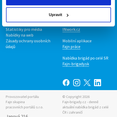
Kontakt
Mobilní aplikace
O nás
Fajn brigády
Upravit
Podmínky
Upravit předvolby cookies
Nabídka práce z celé ČR
Statistiky pro média
INwork.cz
Nabídky na web
Zásady ochrany osobních
Mobilní aplikace
údajů
Fajn práce
Nabídka brigád po celé SR
Fajn-brigady.sk
Provozovatel portálu
© Copyright 2026
Fajn skupina
Fajn-brigady.cz - denně
pracovních portálů s.r.o.
aktuální
nabídka brigád z celé
ČR i zahraničí
Janová 216