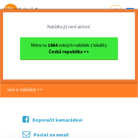
Od první brigády
k práci snů
Nabídka již není aktivní.
Domů
Plzeňský kraj
okres Klatovy
Sušice
Distributor/ka reklamních l...
Mrkni na
1664
volných nabídek z lokality
Česká republika >>
<< Zpět
Distributor/ka reklamních letáků –
pro OZP - Sušice
více o nabídce >>
Doporučit kamarádovi
Poslat na email