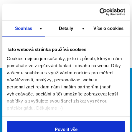
Upozornit na inzerát
Přidat do oblíbených
Souhlas
Detaily
Více o cookies
Zpět
Tato webová stránka používá cookies
Cookies nejsou jen sušenky, je to i způsob, kterým nám
pomáháte ve zlepšování funkcí i obsahu na webu. Díky
vašemu souhlasu s využíváním cookies pro měření
návštěvnosti, analýzy, personalizaci webu a
Brigádníci
Firmy
personalizaci reklam nám i našim partnerům (např.
Články
Vložit inzerát
vyhledávače, sociální sítě) umožníte zobrazovat lepší
Hledané brigády
Ceník
nabídky a zvyšujete svou šanci získat vysněnou
Propagace
práci/brigádu. Děkujeme :-)
O portálu
Naše další projekty
Povolit vše