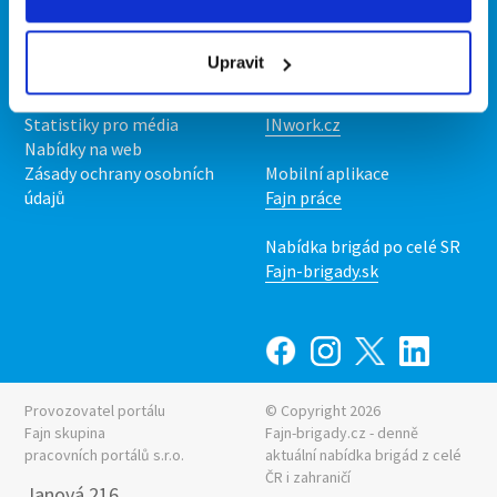
Kontakt
Mobilní aplikace
O nás
Fajn brigády
Upravit
Podmínky
Upravit předvolby cookies
Nabídka práce z celé ČR
Statistiky pro média
INwork.cz
Nabídky na web
Zásady ochrany osobních
Mobilní aplikace
údajů
Fajn práce
Nabídka brigád po celé SR
Fajn-brigady.sk
Provozovatel portálu
© Copyright 2026
Fajn skupina
Fajn-brigady.cz - denně
pracovních portálů s.r.o.
aktuální
nabídka brigád z celé
ČR i zahraničí
Janová 216