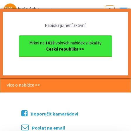
Od první brigády
k práci snů
Nabídka již není aktivní.
Domů
Jihomoravský kraj
okres Brno - venkov
Šlapanice
Brigády na DPČ | Brno a oko...
Mrkni na
1618
volných nabídek z lokality
Česká republika >>
<< Zpět
Brigády na DPČ | Brno a okolí |
Různé obory | Různé směny
více o nabídce >>
Doporučit kamarádovi
Poslat na email