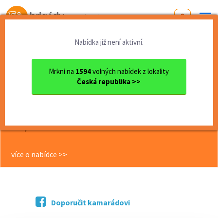
Od první brigády
k práci snů
Nabídka již není aktivní.
Domů
Pardubický kraj
okres Pardubice
Sezemice
DPP - Hledáme posilu do naš...
Mrkni na
1594
volných nabídek z lokality
Česká republika >>
<< Zpět
DPP - Hledáme posilu do našeho
úklidového týmu – Sezemice 150
Kč/h
více o nabídce >>
Doporučit kamarádovi