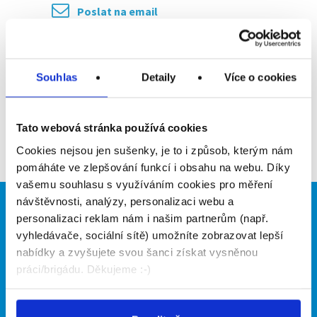
Poslat na email
Upozornit na inzerát
Souhlas
Detaily
Více o cookies
Přidat do oblíbených
Tato webová stránka používá cookies
Zpět
Cookies nejsou jen sušenky, je to i způsob, kterým nám
pomáháte ve zlepšování funkcí i obsahu na webu. Díky
vašemu souhlasu s využíváním cookies pro měření
návštěvnosti, analýzy, personalizaci webu a
Brigádníci
Firmy
personalizaci reklam nám i našim partnerům (např.
vyhledávače, sociální sítě) umožníte zobrazovat lepší
Články
Vložit inzerát
nabídky a zvyšujete svou šanci získat vysněnou
Hledané brigády
Ceník
práci/brigádu. Děkujeme :-)
Propagace