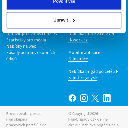
Povolit vše
O portálu
Naše další projekty
Kontakt
Mobilní aplikace
Upravit
O nás
Fajn brigády
Podmínky
Upravit předvolby cookies
Nabídka práce z celé ČR
Statistiky pro média
INwork.cz
Nabídky na web
Zásady ochrany osobních
Mobilní aplikace
údajů
Fajn práce
Nabídka brigád po celé SR
Fajn-brigady.sk
Provozovatel portálu
© Copyright 2026
Fajn skupina
Fajn-brigady.cz - denně
pracovních portálů s.r.o.
aktuální
nabídka brigád z celé