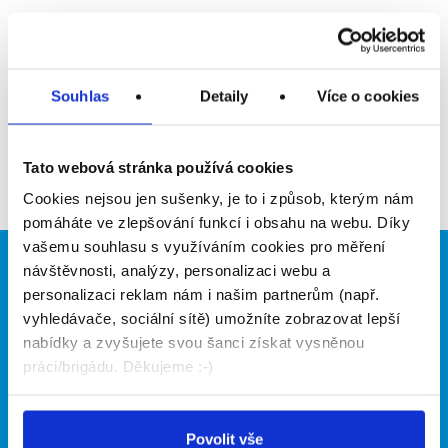
Upozornit na inzerát
Přidat do oblíbených
Souhlas
Detaily
Více o cookies
Zpět
Tato webová stránka používá cookies
Cookies nejsou jen sušenky, je to i způsob, kterým nám
pomáháte ve zlepšování funkcí i obsahu na webu. Díky
vašemu souhlasu s využíváním cookies pro měření
návštěvnosti, analýzy, personalizaci webu a
Brigádníci
Firmy
personalizaci reklam nám i našim partnerům (např.
Články
Vložit inzerát
vyhledávače, sociální sítě) umožníte zobrazovat lepší
Hledané brigády
Ceník
nabídky a zvyšujete svou šanci získat vysněnou
Propagace
práci/brigádu. Děkujeme :-)
O portálu
Naše další projekty
Povolit vše