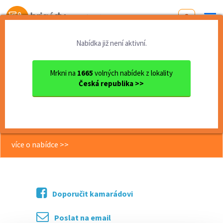
Od první brigády
k práci snů
Nabídka již není aktivní.
Domů
Liberecký kraj
okres Semily
Semily
DPČ 2-3 h. denně - Doručova...
Mrkni na
1665
volných nabídek z lokality
Česká republika >>
<< Zpět
DPČ 2-3 h. denně - Doručovatel
tisku 150 Kč/hod. Semily
více o nabídce >>
Doporučit kamarádovi
Poslat na email