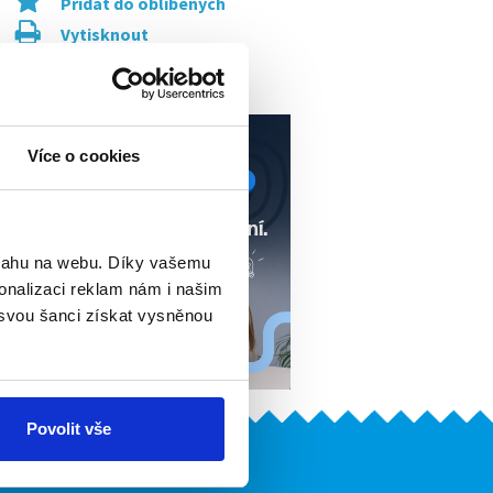
Přidat do oblíbených
Vytisknout
Upozornit na inzerát
Více o cookies
bsahu na webu. Díky vašemu
onalizaci reklam nám i našim
 svou šanci získat vysněnou
Povolit vše
Naše další projekty