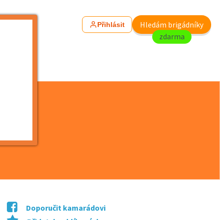
Hledám brigádníky
Přihlásit
zdarma
Doporučit kamarádovi