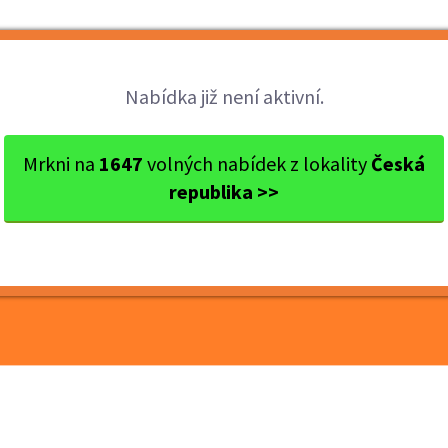
Brigády
Práce
Brigádníci
Firmy
Nabídka již není aktivní.
s Praha-východ
Říčany
Bezpečnostní pracovník - di...
Mrkni na
1647
volných nabídek z lokality
Česká
republika >>
covník - dispečer/ka -