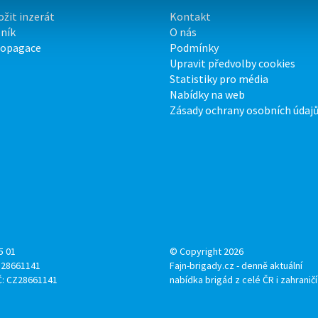
ožit inzerát
Kontakt
ník
O nás
ropagace
Podmínky
Upravit předvolby cookies
Statistiky pro média
Nabídky na web
Zásady ochrany osobních údaj
5 01
© Copyright 2026
: 28661141
Fajn-brigady.cz - denně aktuální
Č: CZ28661141
nabídka brigád z celé ČR i zahraničí