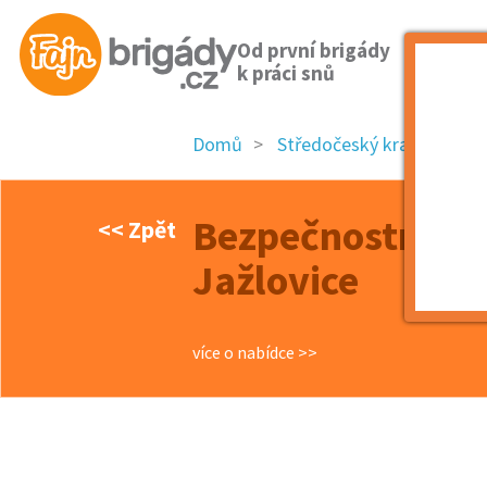
Od první brigády
k práci snů
Domů
Středočeský kraj
okre
Bezpečnostní pra
<< Zpět
Jažlovice
více o nabídce >>