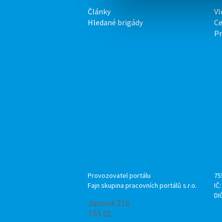
Články
Vl
Hledané brigády
Ce
P
Provozovatel portálu
75
Fajn skupina pracovních portálů s.r.o.
IČ
DI
Janová 216
755 01