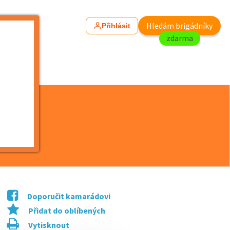
Hledám brigádníky
Přihlásit
zdarma
Doporučit kamarádovi
Přidat do oblíbených
Vytisknout