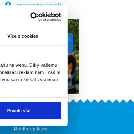
Upozornit na inzerát
Více o cookies
bsahu na webu. Díky vašemu
onalizaci reklam nám i našim
 svou šanci získat vysněnou
Povolit vše
Naše další projekty
Mobilní aplikace