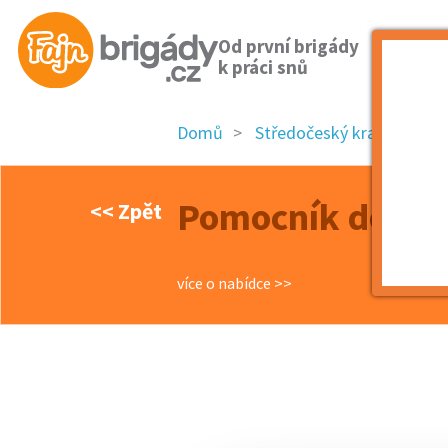
Od první brigády
k práci snů
Domů
Středočeský kraj
okre
Pomocník do pi
<< Zpět
více o nabídce >>