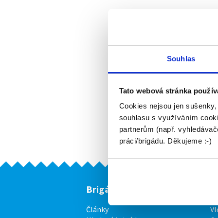
Souhlas
Tato webová stránka použív
Cookies nejsou jen sušenky,
souhlasu s využíváním cooki
partnerům (např. vyhledávače
práci/brigádu. Děkujeme :-)
Brigádníci
F
Články
Vl