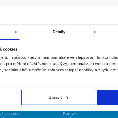
Detaily
á cookies
 je to i způsob, kterým nám pomáháte ve zlepšování funkcí i o
es pro měření návštěvnosti, analýzy, personalizaci webu a pers
, sociální sítě) umožníte zobrazovat lepší nabídky a zvyšujete
Upravit
irmy
O portálu
ožit inzerát
Kontakt