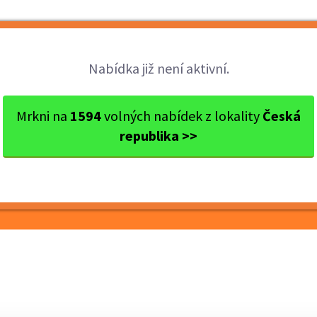
Brigády
Práce
Brigádníci
Firmy
Nabídka již není aktivní.
s Praha-východ
Říčany
Pomocník do pivovaru
Mrkni na
1594
volných nabídek z lokality
Česká
republika >>
vovaru