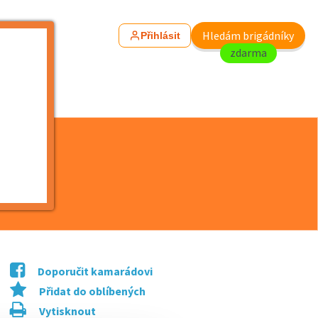
Hledám brigádníky
Přihlásit
zdarma
Doporučit kamarádovi
Přidat do oblíbených
Vytisknout