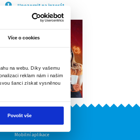
Upozornit na inzerát
Více o cookies
bsahu na webu. Díky vašemu
onalizaci reklam nám i našim
 svou šanci získat vysněnou
Povolit vše
Naše další projekty
Mobilní aplikace