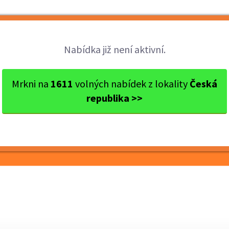
Brigády
Práce
Brigádníci
Firmy
Nabídka již není aktivní.
s Praha-východ
Říčany
Skladník pro ecommerce fulf...
Mrkni na
1611
volných nabídek z lokality
Česká
republika >>
ommerce fulfilment