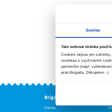
Souhlas
Tato webová stránka použív
Cookies nejsou jen sušenky,
souhlasu s využíváním cooki
partnerům (např. vyhledávače
práci/brigádu. Děkujeme :-)
Brigádníci
F
Články
Vl