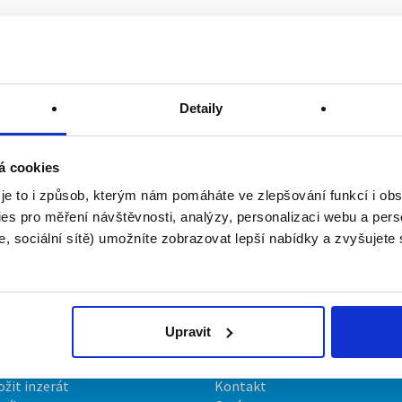
Detaily
á cookies
 je to i způsob, kterým nám pomáháte ve zlepšování funkcí i o
es pro měření návštěvnosti, analýzy, personalizaci webu a pers
, sociální sítě) umožníte zobrazovat lepší nabídky a zvyšujete
Upravit
irmy
O portálu
ožit inzerát
Kontakt