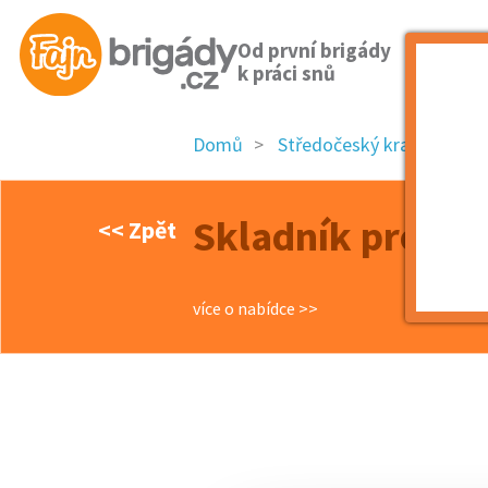
Od první brigády
k práci snů
Domů
Středočeský kraj
okre
Skladník pro ec
<< Zpět
více o nabídce >>