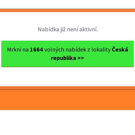
Brigády
Práce
Brigádníci
Firmy
Nabídka již není aktivní.
s Rakovník
Rakovník
Brigáda: Poštovní doručovat...
Mrkni na
1664
volných nabídek z lokality
Česká
republika >>
ní doručovatel služebním
k