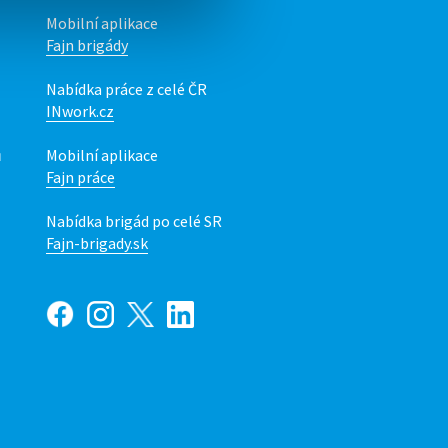
Mobilní aplikace
Fajn brigády
Nabídka práce z celé ČR
INwork.cz
ů
Mobilní aplikace
Fajn práce
Nabídka brigád po celé SR
Fajn-brigady.sk