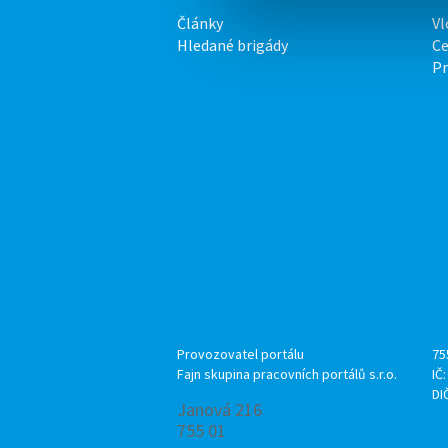
Články
Vl
Hledané brigády
Ce
P
Provozovatel portálu
75
Fajn skupina pracovních portálů s.r.o.
IČ
DI
Janová 216
755 01