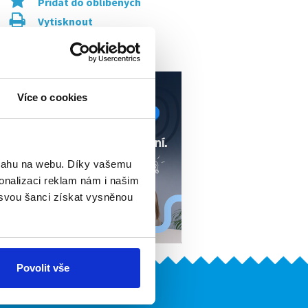
Přidat do oblíbených
Vytisknout
Upozornit na inzerát
Více o cookies
bsahu na webu. Díky vašemu
onalizaci reklam nám i našim
 svou šanci získat vysněnou
Povolit vše
Naše další projekty