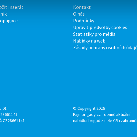
ožit inzerát
Kontakt
ník
O nás
ropagace
Podmínky
Upravit předvolby cookies
Statistiky pro média
Nabídky na web
Zásady ochrany osobních údaj
5 01
© Copyright 2026
: 28661141
Fajn-brigady.cz - denně aktuální
Č: CZ28661141
nabídka brigád z celé ČR i zahraničí