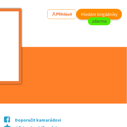
Hledám brigádníky
Přihlásit
zdarma
Doporučit kamarádovi