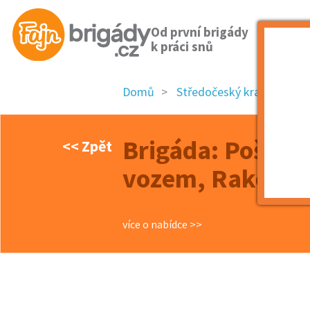
Od první brigády
k práci snů
Domů
Středočeský kraj
okre
Brigáda: Poštov
<< Zpět
vozem, Rakovní
více o nabídce >>