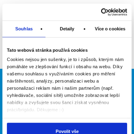
Upozornit na inzerát
Přidat do oblíbených
Souhlas
Detaily
Více o cookies
Zpět
Tato webová stránka používá cookies
Cookies nejsou jen sušenky, je to i způsob, kterým nám
pomáháte ve zlepšování funkcí i obsahu na webu. Díky
vašemu souhlasu s využíváním cookies pro měření
návštěvnosti, analýzy, personalizaci webu a
Brigádníci
Firmy
personalizaci reklam nám i našim partnerům (např.
Články
Vložit inzerát
vyhledávače, sociální sítě) umožníte zobrazovat lepší
Hledané brigády
Ceník
nabídky a zvyšujete svou šanci získat vysněnou
Propagace
práci/brigádu. Děkujeme :-)
O portálu
Naše další projekty
Povolit vše