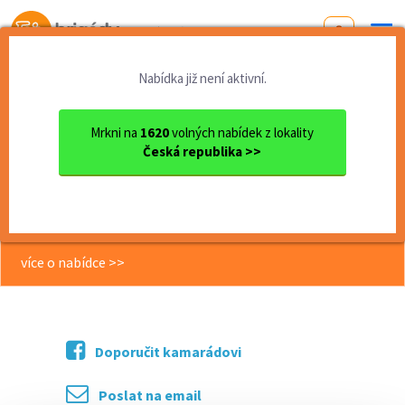
Od první brigády
k práci snů
Nabídka již není aktivní.
Domů
Olomoucký kraj
okres Prostějov
Prostějov
Kontrolor/ka kvality drobný...
Mrkni na
1620
volných nabídek z lokality
Česká republika >>
<< Zpět
Kontrolor/ka kvality drobných dílů -
FLEXIBILNÍ BRIGÁDA
více o nabídce >>
Doporučit kamarádovi
Poslat na email