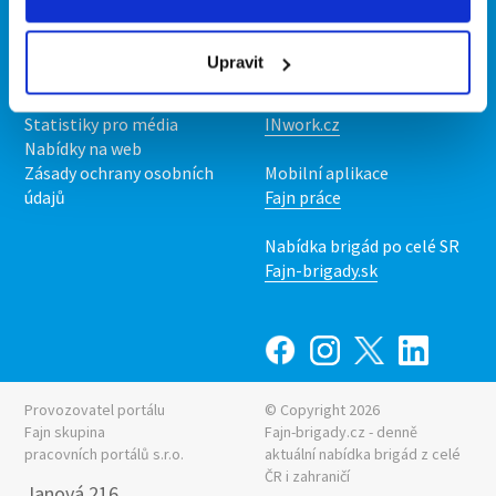
Kontakt
Mobilní aplikace
O nás
Fajn brigády
Upravit
Podmínky
Upravit předvolby cookies
Nabídka práce z celé ČR
Statistiky pro média
INwork.cz
Nabídky na web
Zásady ochrany osobních
Mobilní aplikace
údajů
Fajn práce
Nabídka brigád po celé SR
Fajn-brigady.sk
Provozovatel portálu
© Copyright 2026
Fajn skupina
Fajn-brigady.cz - denně
pracovních portálů s.r.o.
aktuální
nabídka brigád z celé
ČR i zahraničí
Janová 216