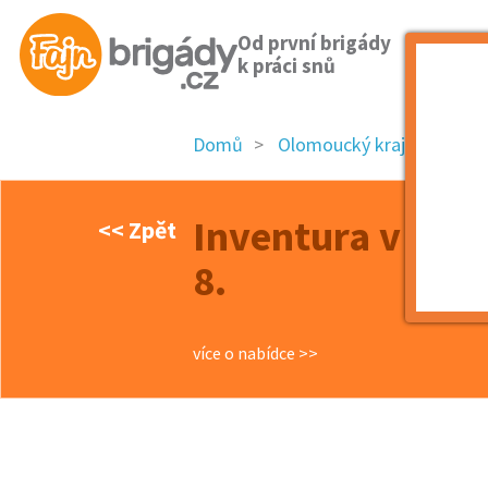
Od první brigády
k práci snů
Domů
Olomoucký kraj
okres
Inventura v obc
<< Zpět
8.
více o nabídce >>