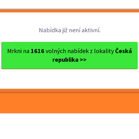
Brigády
Práce
Brigádníci
Firmy
Nabídka již není aktivní.
 Přerov
Přerov
Inventura v obchodě s oděvy...
Mrkni na
1616
volných nabídek z lokality
Česká
republika >>
hodě s oděvy Přerov 27.