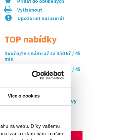
Přidat do oblíbených
Vytisknout
Upozornit na inzerát
TOP nabídky
Doučujte s námi až za 350 kč / 45
min
Doučujte s námi až za 350 kč / 45
min
Brigádník (m/ž) -
vybalování/pokladna...
Více o cookies
Prodej točené zmrzliny a kávy
hranice 140-...
Vosíme.cz - rozvoz pizzy
bsahu na webu. Díky vašemu
onalizaci reklam nám i našim