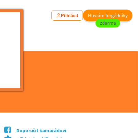
Hledám brigádníky
Přihlásit
zdarma
Doporučit kamarádovi