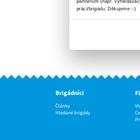
partnerům (např. vyhledávače
práci/brigádu. Děkujeme :-)
Brigádníci
F
Články
Vl
Hledané brigády
Ce
P