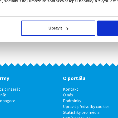
, sociální sítě) umožníte zobrazovat lepší nabídky a zvyšujete
Upravit
irmy
O portálu
ožit inzerát
Kontakt
ník
O nás
ropagace
Podmínky
Upravit předvolby cookies
Statistiky pro média
Nabídky na web