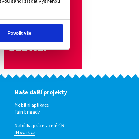
 svou šanci získat vysněnou
Povolit vše
Naše další projekty
Mobilní aplikace
Fajn brigády
Nabídka práce z celé ČR
INwork.cz