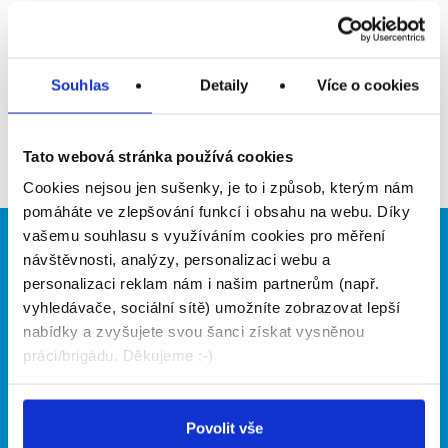
Upozornit na inzerát
Přidat do oblíbených
Souhlas
Detaily
Více o cookies
Zpět
Tato webová stránka používá cookies
Cookies nejsou jen sušenky, je to i způsob, kterým nám
pomáháte ve zlepšování funkcí i obsahu na webu. Díky
vašemu souhlasu s využíváním cookies pro měření
Brigádníci
Firmy
návštěvnosti, analýzy, personalizaci webu a
personalizaci reklam nám i našim partnerům (např.
Články
Vložit inzerát
vyhledávače, sociální sítě) umožníte zobrazovat lepší
Hledané brigády
Ceník
nabídky a zvyšujete svou šanci získat vysněnou
Propagace
práci/brigádu. Děkujeme :-)
O portálu
Naše další projekty
Povolit vše