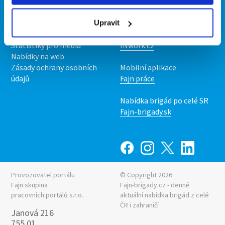
Kontakt
Mobilní aplikace
O nás
Fajn brigády
Podmínky
Upravit
Upravit předvolby cookies
Nabídka práce z celé ČR
Statistiky pro média
INwork.cz
Nabídky na web
Zásady ochrany osobních
Mobilní aplikace
údajů
Fajn práce
Nabídka brigád po celé SR
Fajn-brigady.sk
Provozovatel portálu
© Copyright 2026
Fajn skupina
Fajn-brigady.cz - denně
pracovních portálů s.r.o.
aktuální
nabídka brigád z celé
ČR i zahraničí
Janová 216
755 01