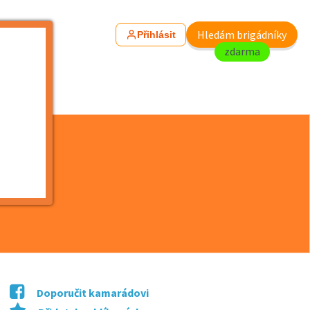
Hledám brigádníky
Přihlásit
zdarma
Doporučit kamarádovi