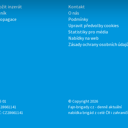
ožit inzerát
Kontakt
ník
O nás
ropagace
Podmínky
Upravit předvolby cookies
Statistiky pro média
Nabídky na web
Zásady ochrany osobních údaj
5 01
© Copyright 2026
: 28661141
Fajn-brigady.cz - denně aktuální
Č: CZ28661141
nabídka brigád z celé ČR i zahraničí