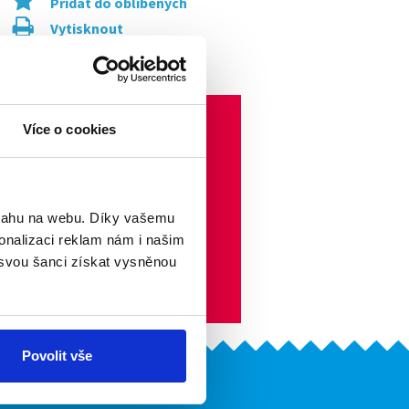
Přidat do oblíbených
Vytisknout
Upozornit na inzerát
Více o cookies
bsahu na webu. Díky vašemu
onalizaci reklam nám i našim
 svou šanci získat vysněnou
Povolit vše
Naše další projekty