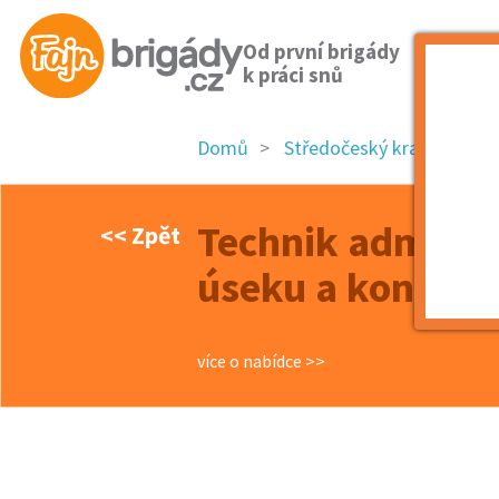
Od první brigády
k práci snů
Domů
Středočeský kraj
okre
Technik adminis
<< Zpět
úseku a konstru
více o nabídce >>