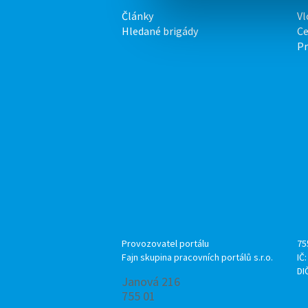
Články
Vl
Hledané brigády
Ce
P
Provozovatel portálu
75
Fajn skupina pracovních portálů s.r.o.
IČ
DI
Janová 216
755 01