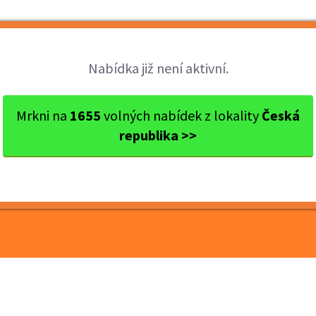
Brigády
Práce
Brigádníci
Firmy
Nabídka již není aktivní.
s Nymburk
Poděbrady
Technik administrátor v tec...
Mrkni na
1655
volných nabídek z lokality
Česká
republika >>
trátor v technickém
kci