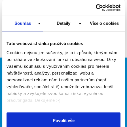
Upozornit na inzerát
Přidat do oblíbených
Souhlas
Detaily
Více o cookies
Zpět
Tato webová stránka používá cookies
Cookies nejsou jen sušenky, je to i způsob, kterým nám
pomáháte ve zlepšování funkcí i obsahu na webu. Díky
vašemu souhlasu s využíváním cookies pro měření
Brigádníci
Firmy
návštěvnosti, analýzy, personalizaci webu a
personalizaci reklam nám i našim partnerům (např.
Články
Vložit inzerát
vyhledávače, sociální sítě) umožníte zobrazovat lepší
Hledané brigády
Ceník
nabídky a zvyšujete svou šanci získat vysněnou
Propagace
práci/brigádu. Děkujeme :-)
O portálu
Naše další projekty
Povolit vše
Kontakt
Mobilní aplikace