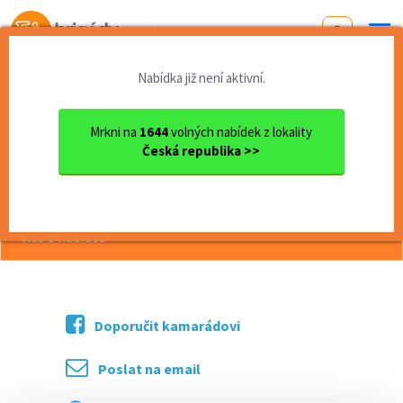
Od první brigády
k práci snů
Nabídka již není aktivní.
Domů
Plzeňský kraj
okres Plzeň
Plzeň
Instantní manžel, truhlář, ...
Mrkni na
1644
volných nabídek z lokality
Česká republika >>
<< Zpět
Instantní manžel, truhlář, asistent
více o nabídce >>
Doporučit kamarádovi
Poslat na email