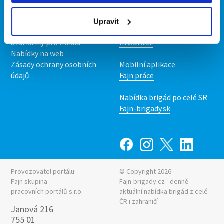
O nás
Fajn brigády
Podmínky
Upravit
Upravit předvolby cookies
Nabídka práce z celé ČR
Statistiky pro média
INwork.cz
Nabídky na web
Zásady ochrany osobních
Mobilní aplikace
údajů
Fajn práce
Nabídka brigád po celé SR
Fajn-brigady.sk
Provozovatel portálu
© Copyright 2026
Fajn skupina
Fajn-brigady.cz - denně
pracovních portálů s.r.o.
aktuální
nabídka brigád z celé
ČR i zahraničí
Janová 216
755 01