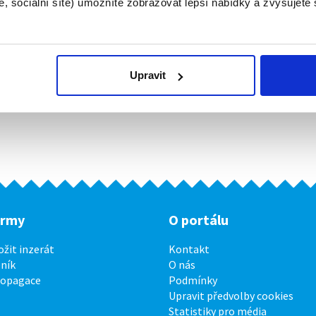
, sociální sítě) umožníte zobrazovat lepší nabídky a zvyšujete
Upravit
irmy
O portálu
ožit inzerát
Kontakt
ník
O nás
ropagace
Podmínky
Upravit předvolby cookies
Statistiky pro média