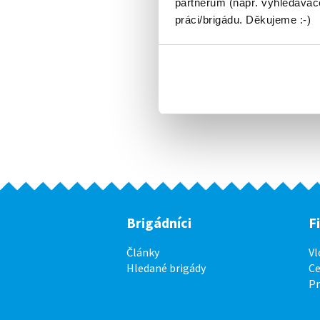
partnerům (např. vyhledávače
práci/brigádu. Děkujeme :-)
Brigádníci
F
Články
Vl
Hledané brigády
Ce
P