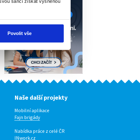
 svou šanci získat vysněnou
Povolit vše
Naše další projekty
Mobilní aplikace
Fajn brigády
Nabídka práce z celé ČR
INwork.cz