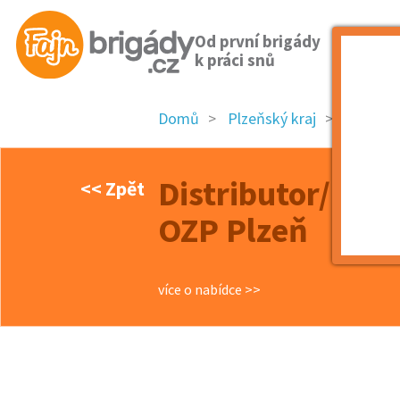
Od první brigády
k práci snů
Domů
Plzeňský kraj
okres P
Distributor/ka r
<< Zpět
OZP Plzeň
více o nabídce >>