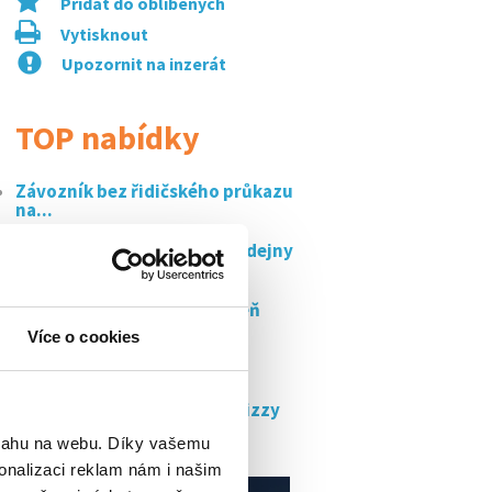
Přidat do oblíbených
Vytisknout
Upozornit na inzerát
TOP nabídky
Závozník bez řidičského průkazu
na...
Hledáme strážného pro prodejny
billa ...
Noční vybalování zboží plzeň
190...
Více o cookies
Lektor/ka angličtiny
Kurýr/kurýrka pro rozvoz pizzy
vlastním...
bsahu na webu. Díky vašemu
onalizaci reklam nám i našim