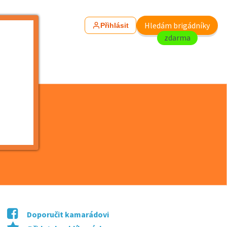
Hledám brigádníky
Přihlásit
zdarma
Doporučit kamarádovi