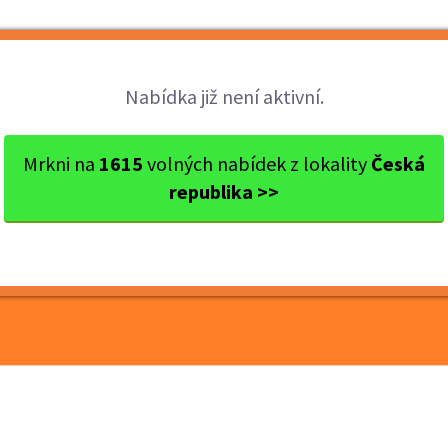
Brigády
Práce
Brigádníci
Firmy
Nabídka již není aktivní.
lzeň
Plzeň
Distributor/ka reklamních l...
Mrkni na
1615
volných nabídek z lokality
Česká
republika >>
eklamních letáků – pro