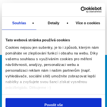
Upozornit na inzerát
Přidat do oblíbených
Souhlas
Detaily
Více o cookies
Zpět
Tato webová stránka používá cookies
Cookies nejsou jen sušenky, je to i způsob, kterým nám
pomáháte ve zlepšování funkcí i obsahu na webu. Díky
vašemu souhlasu s využíváním cookies pro měření
návštěvnosti, analýzy, personalizaci webu a
Brigádníci
Firmy
personalizaci reklam nám i našim partnerům (např.
Články
Vložit inzerát
vyhledávače, sociální sítě) umožníte zobrazovat lepší
Hledané brigády
Ceník
nabídky a zvyšujete svou šanci získat vysněnou
Propagace
práci/brigádu. Děkujeme :-)
O portálu
Naše další projekty
Povolit vše