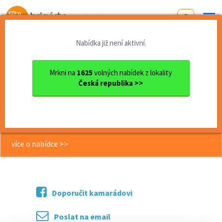
Od první brigády
k práci snů
Nabídka již není aktivní.
Domů
Plzeňský kraj
okres Plzeň
Plzeň
DPP - úklid kanceláří - Plz...
Mrkni na
1625
volných nabídek z lokality
Česká republika >>
<< Zpět
DPP - úklid kanceláří - Plzeň
(Divadelní ul.)
více o nabídce >>
Doporučit kamarádovi
Poslat na email