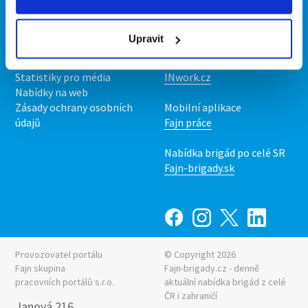
Kontakt
Mobilní aplikace
O nás
Fajn brigády
Upravit
Podmínky
Upravit předvolby cookies
Nabídka práce z celé ČR
Statistiky pro média
INwork.cz
Nabídky na web
Zásady ochrany osobních
Mobilní aplikace
údajů
Fajn práce
Nabídka brigád po celé SR
Fajn-brigady.sk
Provozovatel portálu
© Copyright 2026
Fajn skupina
Fajn-brigady.cz - denně
pracovních portálů s.r.o.
aktuální
nabídka brigád z celé
ČR i zahraničí
Janová 216