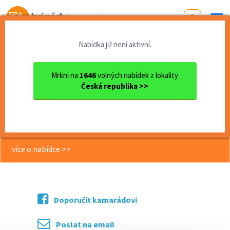
Od první brigády
k práci snů
Nabídka již není aktivní.
Domů
Pardubický kraj
okres Pardubice
Pardubice
DPP - Úklidový pracovník - ...
Mrkni na
1646
volných nabídek z lokality
Česká republika >>
<< Zpět
DPP - Úklidový pracovník -
Poděbradská parkoviště, 160 Kč/h
více o nabídce >>
Doporučit kamarádovi
Poslat na email