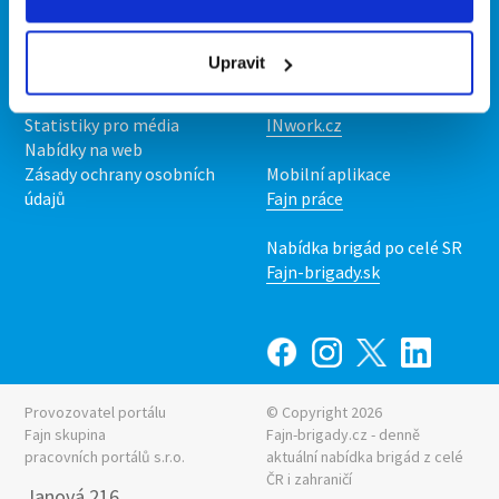
Kontakt
Mobilní aplikace
O nás
Fajn brigády
Upravit
Podmínky
Upravit předvolby cookies
Nabídka práce z celé ČR
Statistiky pro média
INwork.cz
Nabídky na web
Zásady ochrany osobních
Mobilní aplikace
údajů
Fajn práce
Nabídka brigád po celé SR
Fajn-brigady.sk
Provozovatel portálu
© Copyright 2026
Fajn skupina
Fajn-brigady.cz - denně
pracovních portálů s.r.o.
aktuální
nabídka brigád z celé
ČR i zahraničí
Janová 216