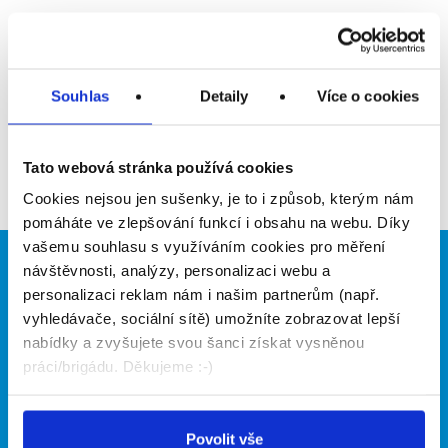
Upozornit na inzerát
Přidat do oblíbených
Souhlas
Detaily
Více o cookies
Zpět
Tato webová stránka používá cookies
Cookies nejsou jen sušenky, je to i způsob, kterým nám
pomáháte ve zlepšování funkcí i obsahu na webu. Díky
vašemu souhlasu s využíváním cookies pro měření
návštěvnosti, analýzy, personalizaci webu a
Brigádníci
Firmy
personalizaci reklam nám i našim partnerům (např.
Články
Vložit inzerát
vyhledávače, sociální sítě) umožníte zobrazovat lepší
Hledané brigády
Ceník
nabídky a zvyšujete svou šanci získat vysněnou
Propagace
práci/brigádu. Děkujeme :-)
O portálu
Naše další projekty
Povolit vše