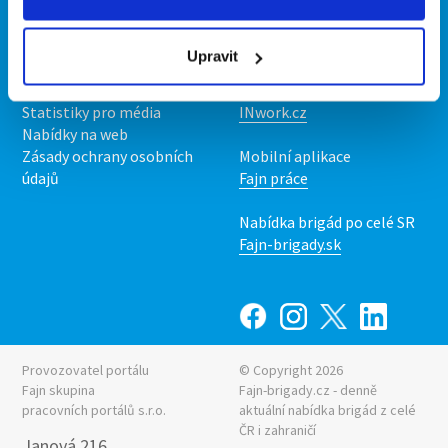
Kontakt
Mobilní aplikace
O nás
Fajn brigády
Upravit
Podmínky
Upravit předvolby cookies
Nabídka práce z celé ČR
Statistiky pro média
INwork.cz
Nabídky na web
Zásady ochrany osobních
Mobilní aplikace
údajů
Fajn práce
Nabídka brigád po celé SR
Fajn-brigady.sk
Provozovatel portálu
© Copyright 2026
Fajn skupina
Fajn-brigady.cz - denně
pracovních portálů s.r.o.
aktuální
nabídka brigád z celé
ČR i zahraničí
Janová 216