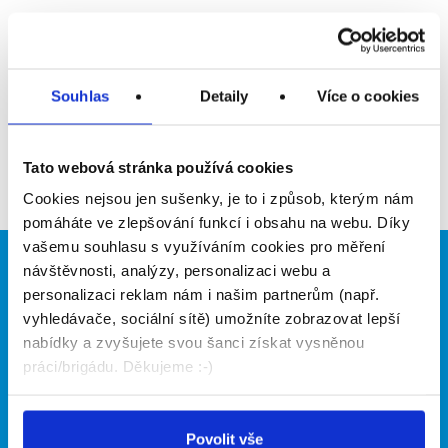
Upozornit na inzerát
Přidat do oblíbených
Souhlas
Detaily
Více o cookies
Zpět
Tato webová stránka používá cookies
Cookies nejsou jen sušenky, je to i způsob, kterým nám
pomáháte ve zlepšování funkcí i obsahu na webu. Díky
vašemu souhlasu s využíváním cookies pro měření
návštěvnosti, analýzy, personalizaci webu a
Brigádníci
Firmy
personalizaci reklam nám i našim partnerům (např.
Články
Vložit inzerát
vyhledávače, sociální sítě) umožníte zobrazovat lepší
Hledané brigády
Ceník
nabídky a zvyšujete svou šanci získat vysněnou
Propagace
práci/brigádu. Děkujeme :-)
O portálu
Naše další projekty
Povolit vše