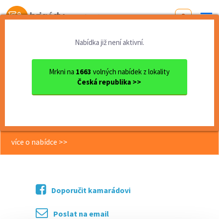
Od první brigády
k práci snů
Nabídka již není aktivní.
Domů
Pardubický kraj
okres Pardubice
Pardubice
DPČ 2-3 hodiny - Doručovate...
Mrkni na
1663
volných nabídek z lokality
Česká republika >>
<< Zpět
DPČ 2-3 hodiny - Doručovatel tisku
150 Kč/hod. Pardubice
více o nabídce >>
Doporučit kamarádovi
Poslat na email