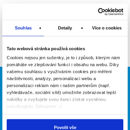
Upozornit na inzerát
Přidat do oblíbených
Souhlas
Detaily
Více o cookies
Zpět
Tato webová stránka používá cookies
Cookies nejsou jen sušenky, je to i způsob, kterým nám
pomáháte ve zlepšování funkcí i obsahu na webu. Díky
vašemu souhlasu s využíváním cookies pro měření
návštěvnosti, analýzy, personalizaci webu a
Brigádníci
Firmy
personalizaci reklam nám i našim partnerům (např.
Články
Vložit inzerát
vyhledávače, sociální sítě) umožníte zobrazovat lepší
Hledané brigády
Ceník
nabídky a zvyšujete svou šanci získat vysněnou
Propagace
práci/brigádu. Děkujeme :-)
O portálu
Naše další projekty
Povolit vše