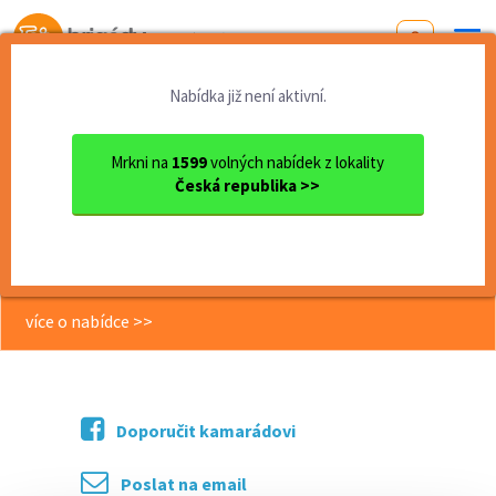
Od první brigády
k práci snů
Nabídka již není aktivní.
Domů
Moravskoslezský kraj
okres Ostrava
Ostrava
Hledáme posilu pro manipula...
Mrkni na
1599
volných nabídek z lokality
Česká republika >>
<< Zpět
Hledáme posilu pro manipulaci s
koly – výplata týdně (C)
více o nabídce >>
Doporučit kamarádovi
Poslat na email