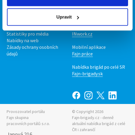
Kontakt
Mobilní aplikace
O nás
Fajn brigády
Upravit
Podmínky
Upravit předvolby cookies
Nabídka práce z celé ČR
Statistiky pro média
INwork.cz
Nabídky na web
Zásady ochrany osobních
Mobilní aplikace
údajů
Fajn práce
Nabídka brigád po celé SR
Fajn-brigady.sk
Provozovatel portálu
© Copyright 2026
Fajn skupina
Fajn-brigady.cz - denně
pracovních portálů s.r.o.
aktuální
nabídka brigád z celé
ČR i zahraničí
Janová 216