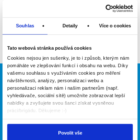
Upozornit na inzerát
Přidat do oblíbených
Souhlas
Detaily
Více o cookies
Zpět
Tato webová stránka používá cookies
Cookies nejsou jen sušenky, je to i způsob, kterým nám
pomáháte ve zlepšování funkcí i obsahu na webu. Díky
vašemu souhlasu s využíváním cookies pro měření
Brigádníci
Firmy
návštěvnosti, analýzy, personalizaci webu a
personalizaci reklam nám i našim partnerům (např.
Články
Vložit inzerát
vyhledávače, sociální sítě) umožníte zobrazovat lepší
Hledané brigády
Ceník
nabídky a zvyšujete svou šanci získat vysněnou
Propagace
práci/brigádu. Děkujeme :-)
O portálu
Naše další projekty
Povolit vše
Kontakt
Mobilní aplikace