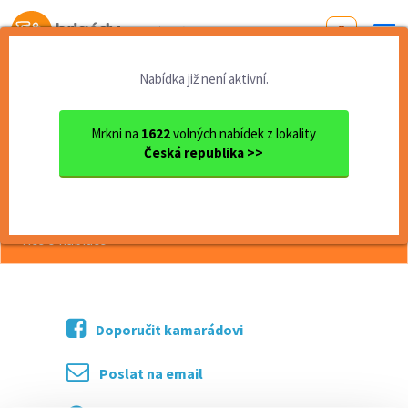
Od první brigády
k práci snů
Nabídka již není aktivní.
Domů
Moravskoslezský kraj
okres Ostrava
Ostrava
Pekař - noční
Mrkni na
1622
volných nabídek z lokality
Česká republika >>
<< Zpět
Pekař - noční
více o nabídce >>
Doporučit kamarádovi
Poslat na email