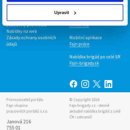
O nás
Fajn brigády
Podmínky
Upravit
Upravit předvolby cookies
Nabídka práce z celé ČR
Statistiky pro média
INwork.cz
Nabídky na web
Zásady ochrany osobních
Mobilní aplikace
údajů
Fajn práce
Nabídka brigád po celé SR
Fajn-brigady.sk
Provozovatel portálu
© Copyright 2026
Fajn skupina
Fajn-brigady.cz - denně
pracovních portálů s.r.o.
aktuální
nabídka brigád z celé
ČR i zahraničí
Janová 216
755 01