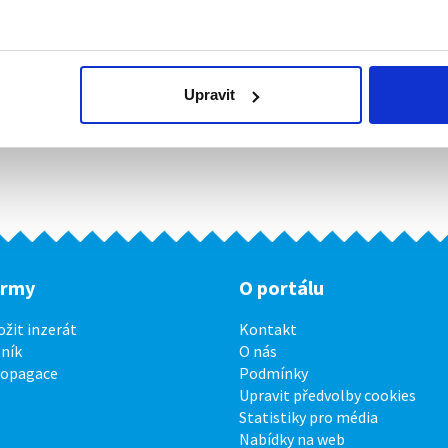
Upravit
irmy
O portálu
ožit inzerát
Kontakt
ník
O nás
ropagace
Podmínky
Upravit předvolby cookies
Statistiky pro média
Nabídky na web