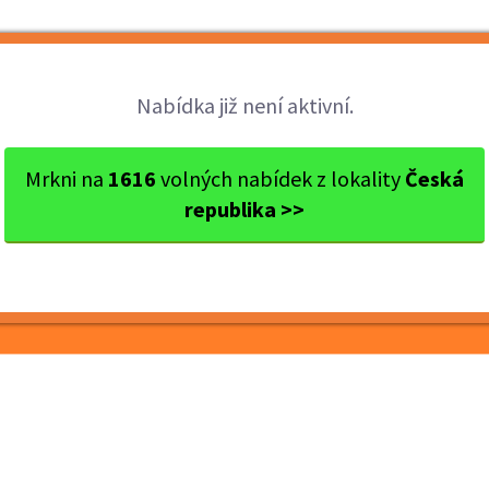
Brigády
Práce
Brigádníci
Firmy
Nabídka již není aktivní.
okres Ostrava
Ostrava
Strážný pro Ostravu
Mrkni na
1616
volných nabídek z lokality
Česká
republika >>
ravu