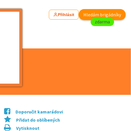
Hledám brigádníky
Přihlásit
zdarma
Doporučit kamarádovi
Přidat do oblíbených
Vytisknout