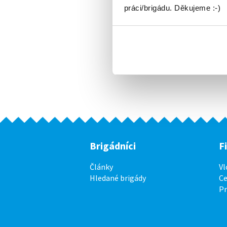
práci/brigádu. Děkujeme :-)
Brigádníci
F
Články
Vl
Hledané brigády
Ce
P