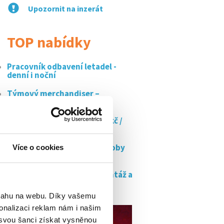
Upozornit na inzerát
TOP nabídky
Pracovník odbavení letadel -
denní i noční
Týmový merchandiser –
výjezdní...
Výroba sushi a poke za 140 kč /
hod
Pracovník/ce cukrářské výroby
Více o cookies
frýdek...
Technik cctv, ezs, eps - montáž a
servis...
bsahu na webu. Díky vašemu
onalizaci reklam nám i našim
 svou šanci získat vysněnou