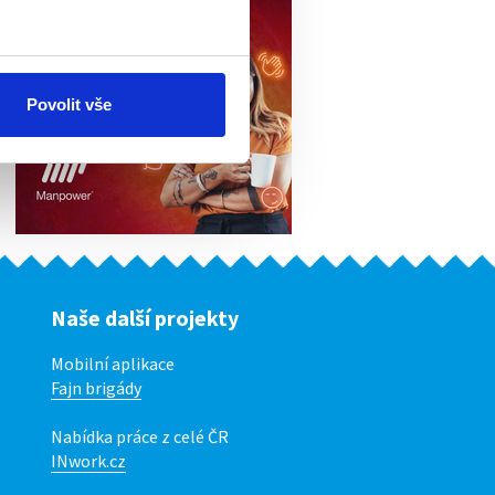
Povolit vše
Naše další projekty
Mobilní aplikace
Fajn brigády
Nabídka práce z celé ČR
INwork.cz