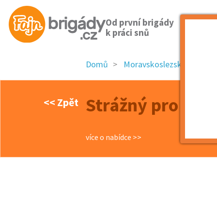
Od první brigády
k práci snů
Domů
Moravskoslezský kraj
Strážný pro Ost
<< Zpět
více o nabídce >>