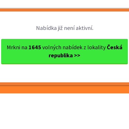
Brigády
Práce
Brigádníci
Firmy
Nabídka již není aktivní.
okres Ostrava
Ostrava
Výpomoc - mytí nádobí
Mrkni na
1645
volných nabídek z lokality
Česká
republika >>
nádobí