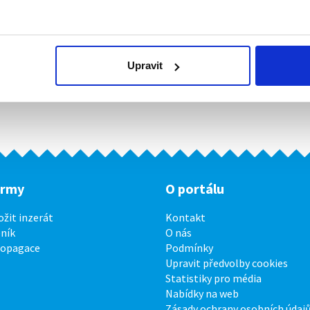
Upravit
irmy
O portálu
ožit inzerát
Kontakt
ník
O nás
ropagace
Podmínky
Upravit předvolby cookies
Statistiky pro média
Nabídky na web
Zásady ochrany osobních údaj