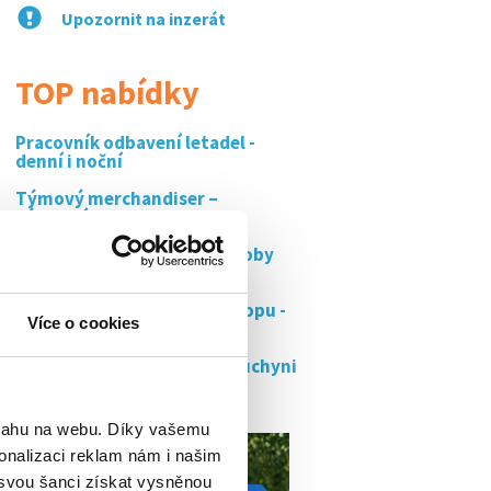
Upozornit na inzerát
TOP nabídky
Pracovník odbavení letadel -
denní i noční
Týmový merchandiser –
výjezdní...
Pracovník/ce cukrářské výroby
frýdek...
Balič objednávek/zboží eshopu -
Více o cookies
ostrava
Miga sushi pizza - práce v kuchyni
(150-180...
bsahu na webu. Díky vašemu
onalizaci reklam nám i našim
 svou šanci získat vysněnou