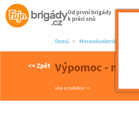
Od první brigády
k práci snů
Domů
Moravskoslezský kraj
Výpomoc - mytí 
<< Zpět
více o nabídce >>