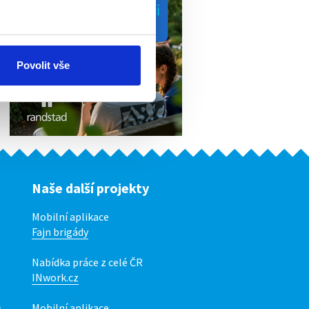
Povolit vše
Naše další projekty
Mobilní aplikace
Fajn brigády
Nabídka práce z celé ČR
INwork.cz
ů
Mobilní aplikace