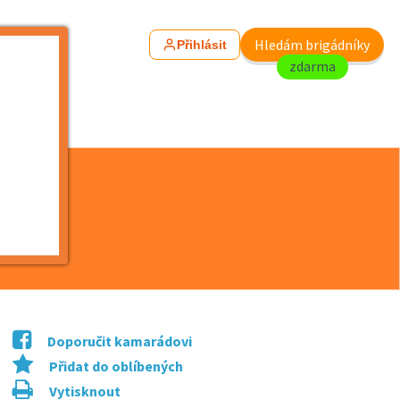
Hledám brigádníky
Přihlásit
zdarma
Doporučit kamarádovi
Přidat do oblíbených
Vytisknout