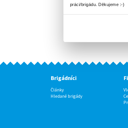
práci/brigádu. Děkujeme :-)
Brigádníci
F
Články
Vl
Hledané brigády
Ce
P