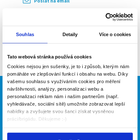
Poslat na email
Upozornit na inzerát
Přidat do oblíbených
Souhlas
Detaily
Více o cookies
Zpět
Tato webová stránka používá cookies
Cookies nejsou jen sušenky, je to i způsob, kterým nám
pomáháte ve zlepšování funkcí i obsahu na webu. Díky
vašemu souhlasu s využíváním cookies pro měření
návštěvnosti, analýzy, personalizaci webu a
Brigádníci
Firmy
personalizaci reklam nám i našim partnerům (např.
Články
Vložit inzerát
vyhledávače, sociální sítě) umožníte zobrazovat lepší
Hledané brigády
Ceník
nabídky a zvyšujete svou šanci získat vysněnou
Propagace
práci/brigádu. Děkujeme :-)
O portálu
Naše další projekty