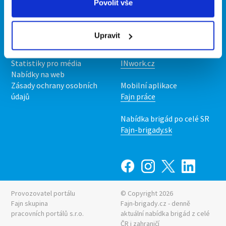
Povolit vše
Kontakt
Mobilní aplikace
O nás
Fajn brigády
Upravit
Podmínky
Upravit předvolby cookies
Nabídka práce z celé ČR
Statistiky pro média
INwork.cz
Nabídky na web
Zásady ochrany osobních
Mobilní aplikace
údajů
Fajn práce
Nabídka brigád po celé SR
Fajn-brigady.sk
Provozovatel portálu
© Copyright 2026
Fajn skupina
Fajn-brigady.cz - denně
pracovních portálů s.r.o.
aktuální
nabídka brigád z celé
ČR i zahraničí