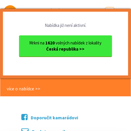
Od první brigády
k práci snů
Nabídka již není aktivní.
Domů
Moravskoslezský kraj
okres Ostrava
Ostrava
Jarí chmel - navěšování drá...
Mrkni na
1620
volných nabídek z lokality
Česká republika >>
<< Zpět
Jarí chmel - navěšování drátků z
plošiny
více o nabídce >>
Doporučit kamarádovi