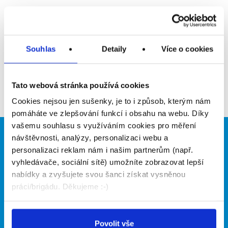
Upozornit na inzerát
Přidat do oblíbených
Souhlas
Detaily
Více o cookies
Zpět
Tato webová stránka používá cookies
Cookies nejsou jen sušenky, je to i způsob, kterým nám
pomáháte ve zlepšování funkcí i obsahu na webu. Díky
vašemu souhlasu s využíváním cookies pro měření
návštěvnosti, analýzy, personalizaci webu a
Brigádníci
Firmy
personalizaci reklam nám i našim partnerům (např.
Články
Vložit inzerát
vyhledávače, sociální sítě) umožníte zobrazovat lepší
Hledané brigády
Ceník
nabídky a zvyšujete svou šanci získat vysněnou
Propagace
práci/brigádu. Děkujeme :-)
O portálu
Naše další projekty
Povolit vše