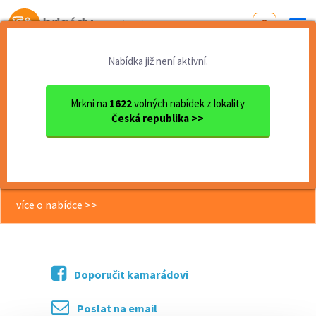
Od první brigády
k práci snů
Nabídka již není aktivní.
Domů
Moravskoslezský kraj
okres Opava
Opava
Balení zboží 3x týdně - Oti...
Mrkni na
1622
volných nabídek z lokality
Česká republika >>
<< Zpět
Balení zboží 3x týdně - Otice u
Opavy
více o nabídce >>
Doporučit kamarádovi
Poslat na email