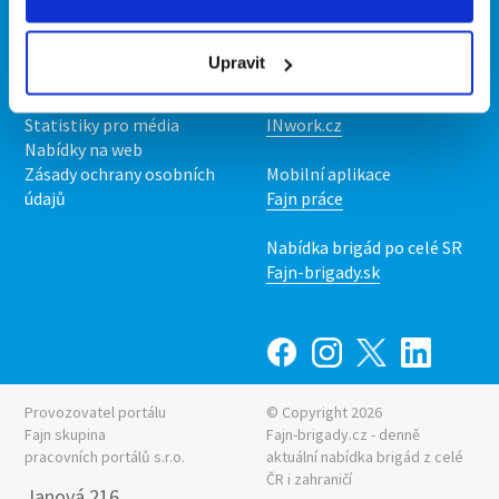
Kontakt
Mobilní aplikace
O nás
Fajn brigády
Upravit
Podmínky
Upravit předvolby cookies
Nabídka práce z celé ČR
Statistiky pro média
INwork.cz
Nabídky na web
Zásady ochrany osobních
Mobilní aplikace
údajů
Fajn práce
Nabídka brigád po celé SR
Fajn-brigady.sk
Provozovatel portálu
© Copyright 2026
Fajn skupina
Fajn-brigady.cz - denně
pracovních portálů s.r.o.
aktuální
nabídka brigád z celé
ČR i zahraničí
Janová 216