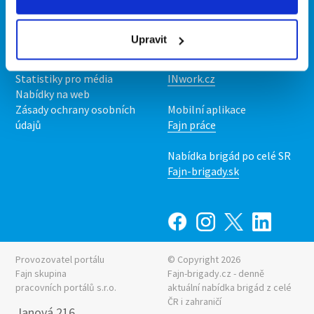
Kontakt
Mobilní aplikace
O nás
Fajn brigády
Upravit
Podmínky
Upravit předvolby cookies
Nabídka práce z celé ČR
Statistiky pro média
INwork.cz
Nabídky na web
Zásady ochrany osobních
Mobilní aplikace
údajů
Fajn práce
Nabídka brigád po celé SR
Fajn-brigady.sk
Provozovatel portálu
© Copyright 2026
Fajn skupina
Fajn-brigady.cz - denně
pracovních portálů s.r.o.
aktuální
nabídka brigád z celé
ČR i zahraničí
Janová 216