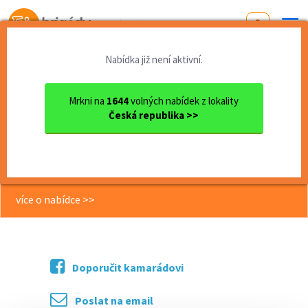
Od první brigády
k práci snů
Nabídka již není aktivní.
Domů
Olomoucký kraj
okres Olomouc
Olomouc
Skladník/vychystávač - nočn...
Mrkni na
1644
volných nabídek z lokality
Česká republika >>
<< Zpět
Skladník/vychystávač - noční
směny
více o nabídce >>
Doporučit kamarádovi
Poslat na email