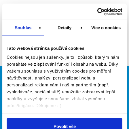
Upozornit na inzerát
Přidat do oblíbených
Souhlas
Detaily
Více o cookies
Zpět
Tato webová stránka používá cookies
Cookies nejsou jen sušenky, je to i způsob, kterým nám
pomáháte ve zlepšování funkcí i obsahu na webu. Díky
vašemu souhlasu s využíváním cookies pro měření
návštěvnosti, analýzy, personalizaci webu a
Brigádníci
Firmy
personalizaci reklam nám i našim partnerům (např.
Články
Vložit inzerát
vyhledávače, sociální sítě) umožníte zobrazovat lepší
Hledané brigády
Ceník
nabídky a zvyšujete svou šanci získat vysněnou
Propagace
práci/brigádu. Děkujeme :-)
O portálu
Naše další projekty
Povolit vše