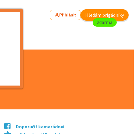
Hledám brigádníky
Přihlásit
zdarma
Doporučit kamarádovi