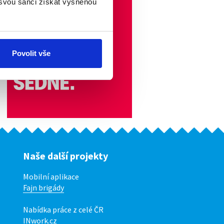
 svou šanci získat vysněnou
Povolit vše
Naše další projekty
Mobilní aplikace
Fajn brigády
Nabídka práce z celé ČR
INwork.cz