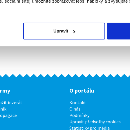
, sociální sítě) umožníte zobrazovat lepší nabídky a zvyšujete
Upravit
irmy
O portálu
ožit inzerát
Kontakt
ník
O nás
ropagace
Podmínky
Upravit předvolby cookies
Statistiky pro média