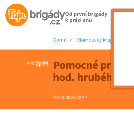
Od první brigády
k práci snů
Domů
Olomoucký kraj
okres
Pomocné práce v
<< Zpět
hod. hrubého
více o nabídce >>