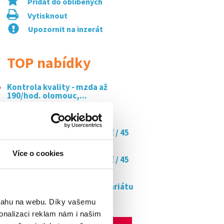
Přidat do oblíbených
Vytisknout
Upozornit na inzerát
TOP nabídky
Kontrola kvality - mzda až
190/hod. olomouc,...
Uklízeč/ka kanceláří
Doučujte s námi až za 350 kč / 45
min
Více o cookies
Doučujte s námi až za 350 kč / 45
min
Pracovník na skladě antikvariátu
mercatino
bsahu na webu. Díky vašemu
onalizaci reklam nám i našim