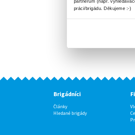
partnerům (např. vyhledávače
práci/brigádu. Děkujeme :-)
Brigádníci
F
Články
Vl
Hledané brigády
Ce
P