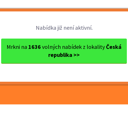
Brigády
Práce
Brigádníci
Firmy
Nabídka již není aktivní.
 Olomouc
Olomouc
Pomocné práce v tiskárně - ...
Mrkni na
1636
volných nabídek z lokality
Česká
republika >>
 tiskárně - mzda 160 Kč /