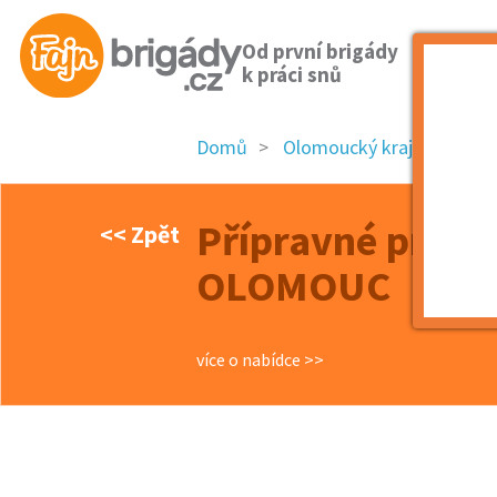
Od první brigády
k práci snů
Domů
Olomoucký kraj
okres
Přípravné práce
<< Zpět
OLOMOUC
více o nabídce >>