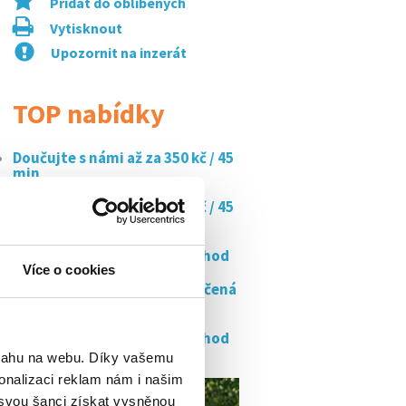
Přidat do oblíbených
Vytisknout
Upozornit na inzerát
TOP nabídky
Doučujte s námi až za 350 kč / 45
min
Doučujte s námi až za 350 kč / 45
min
Ostraha marketů od 180kč/hod
Více o cookies
Ranní směny srpen/říjen-točená
zmrzlina...
Ostraha marketů od 190kč/hod
bsahu na webu. Díky vašemu
onalizaci reklam nám i našim
 svou šanci získat vysněnou