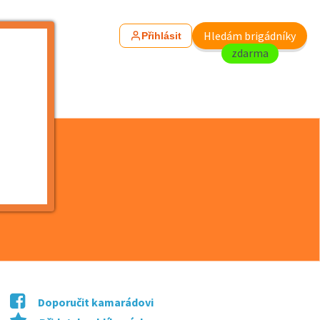
Hledám brigádníky
Přihlásit
zdarma
Doporučit kamarádovi