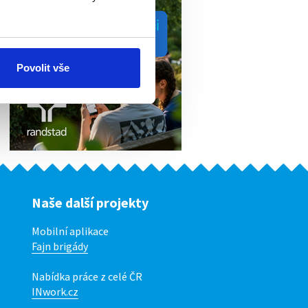
Povolit vše
Naše další projekty
Mobilní aplikace
Fajn brigády
Nabídka práce z celé ČR
INwork.cz