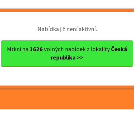
Brigády
Práce
Brigádníci
Firmy
Nabídka již není aktivní.
 Olomouc
Olomouc
Přípravné práce na běžeckém...
Mrkni na
1626
volných nabídek z lokality
Česká
republika >>
 na běžeckém závodě -