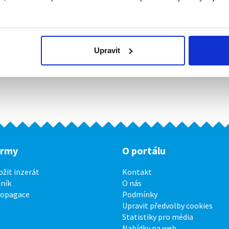
Upravit
irmy
O portálu
ožit inzerát
Kontakt
ník
O nás
ropagace
Podmínky
Upravit předvolby cookies
Statistiky pro média
Nabídky na web