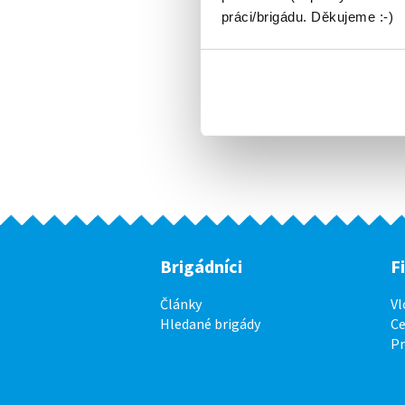
práci/brigádu. Děkujeme :-)
Brigádníci
F
Články
Vl
Hledané brigády
Ce
P