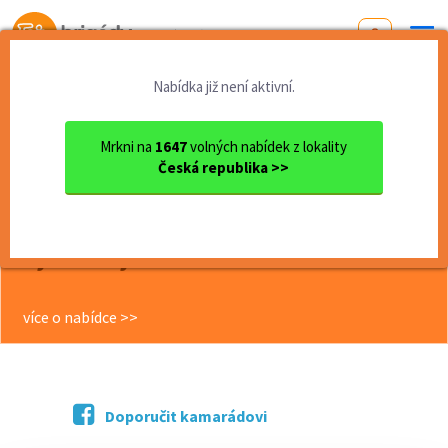
Od první brigády
k práci snů
Nabídka již není aktivní.
Domů
Olomoucký kraj
okres Olomouc
Olomouc
Kurýr Wolt Olomouc 250 Kč/h...
Mrkni na
1647
volných nabídek z lokality
Česká republika >>
<< Zpět
Kurýr Wolt Olomouc 250 Kč/h,
rozvážej flexibilně a výdělky si
vyber kdykoliv!
více o nabídce >>
Doporučit kamarádovi