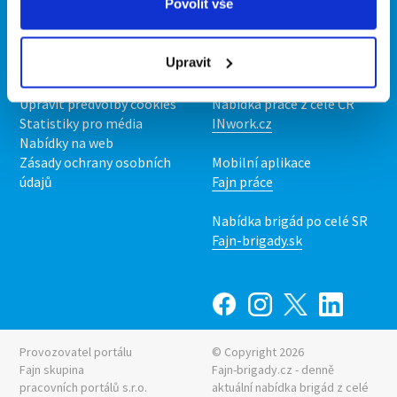
Povolit vše
O portálu
Naše další projekty
Kontakt
Mobilní aplikace
Upravit
O nás
Fajn brigády
Podmínky
Upravit předvolby cookies
Nabídka práce z celé ČR
Statistiky pro média
INwork.cz
Nabídky na web
Zásady ochrany osobních
Mobilní aplikace
údajů
Fajn práce
Nabídka brigád po celé SR
Fajn-brigady.sk
Provozovatel portálu
© Copyright 2026
Fajn skupina
Fajn-brigady.cz - denně
pracovních portálů s.r.o.
aktuální
nabídka brigád z celé