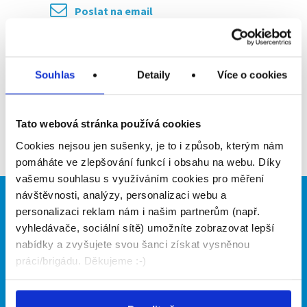
Poslat na email
Upozornit na inzerát
Souhlas
Detaily
Více o cookies
Přidat do oblíbených
Tato webová stránka používá cookies
Zpět
Cookies nejsou jen sušenky, je to i způsob, kterým nám
pomáháte ve zlepšování funkcí i obsahu na webu. Díky
vašemu souhlasu s využíváním cookies pro měření
návštěvnosti, analýzy, personalizaci webu a
Brigádníci
Firmy
personalizaci reklam nám i našim partnerům (např.
vyhledávače, sociální sítě) umožníte zobrazovat lepší
Články
Vložit inzerát
nabídky a zvyšujete svou šanci získat vysněnou
Hledané brigády
Ceník
práci/brigádu. Děkujeme :-)
Propagace