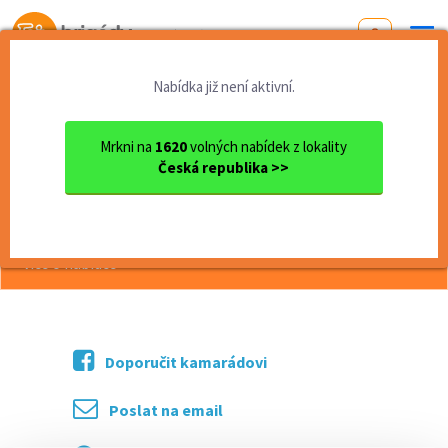
Od první brigády
k práci snů
Nabídka již není aktivní.
Domů
Moravskoslezský kraj
okres Nový Jičín
Nový Jičín
Roznos letáků – Nový Jičín
Mrkni na
1620
volných nabídek z lokality
Česká republika >>
<< Zpět
Roznos letáků – Nový Jičín
více o nabídce >>
Doporučit kamarádovi
Poslat na email