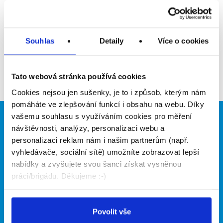
Upozornit na inzerát
Přidat do oblíbených
Souhlas
Detaily
Více o cookies
Zpět
Tato webová stránka používá cookies
Cookies nejsou jen sušenky, je to i způsob, kterým nám
pomáháte ve zlepšování funkcí i obsahu na webu. Díky
vašemu souhlasu s využíváním cookies pro měření
Brigádníci
Firmy
návštěvnosti, analýzy, personalizaci webu a
personalizaci reklam nám i našim partnerům (např.
Články
Vložit inzerát
vyhledávače, sociální sítě) umožníte zobrazovat lepší
Hledané brigády
Ceník
nabídky a zvyšujete svou šanci získat vysněnou
Propagace
práci/brigádu. Děkujeme :-)
O portálu
Naše další projekty
Povolit vše
Kontakt
Mobilní aplikace