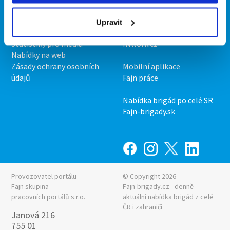
O nás
Fajn brigády
Podmínky
Upravit
Upravit předvolby cookies
Nabídka práce z celé ČR
Statistiky pro média
INwork.cz
Nabídky na web
Zásady ochrany osobních
Mobilní aplikace
údajů
Fajn práce
Nabídka brigád po celé SR
Fajn-brigady.sk
Provozovatel portálu
© Copyright 2026
Fajn skupina
Fajn-brigady.cz - denně
pracovních portálů s.r.o.
aktuální
nabídka brigád z celé
ČR i zahraničí
Janová 216
755 01