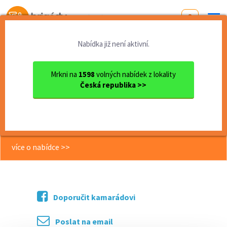
Od první brigády
k práci snů
Nabídka již není aktivní.
Domů
Moravskoslezský kraj
okres Nový Jičín
Nový Jičín
Kurýr pro FOODORA, výplata ...
Mrkni na
1598
volných nabídek z lokality
Česká republika >>
<< Zpět
Kurýr pro FOODORA, výplata
kdykoli
více o nabídce >>
Doporučit kamarádovi
Poslat na email