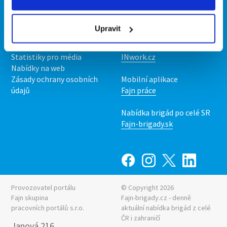
Kontakt
Mobilní aplikace
O nás
Fajn brigády
Upravit
Podmínky
Upravit předvolby cookies
Nabídka práce z celé ČR
Statistiky pro média
INwork.cz
Nabídky na web
Zásady ochrany osobních
Mobilní aplikace
údajů
Fajn práce
Nabídka brigád po celé SR
Fajn-brigady.sk
Provozovatel portálu
© Copyright 2026
Fajn skupina
Fajn-brigady.cz - denně
pracovních portálů s.r.o.
aktuální
nabídka brigád z celé
ČR i zahraničí
Janová 216