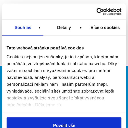
Upozornit na inzerát
Přidat do oblíbených
Souhlas
Detaily
Více o cookies
Zpět
Tato webová stránka používá cookies
Cookies nejsou jen sušenky, je to i způsob, kterým nám
pomáháte ve zlepšování funkcí i obsahu na webu. Díky
vašemu souhlasu s využíváním cookies pro měření
návštěvnosti, analýzy, personalizaci webu a
Brigádníci
Firmy
personalizaci reklam nám i našim partnerům (např.
Články
Vložit inzerát
vyhledávače, sociální sítě) umožníte zobrazovat lepší
Hledané brigády
Ceník
nabídky a zvyšujete svou šanci získat vysněnou
Propagace
práci/brigádu. Děkujeme :-)
O portálu
Naše další projekty
Povolit vše