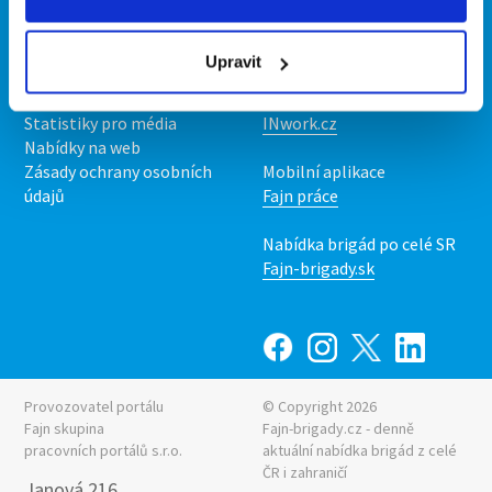
Kontakt
Mobilní aplikace
O nás
Fajn brigády
Upravit
Podmínky
Upravit předvolby cookies
Nabídka práce z celé ČR
Statistiky pro média
INwork.cz
Nabídky na web
Zásady ochrany osobních
Mobilní aplikace
údajů
Fajn práce
Nabídka brigád po celé SR
Fajn-brigady.sk
Provozovatel portálu
© Copyright 2026
Fajn skupina
Fajn-brigady.cz - denně
pracovních portálů s.r.o.
aktuální
nabídka brigád z celé
ČR i zahraničí
Janová 216