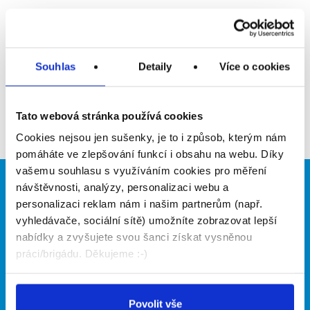
Upozornit na inzerát
Přidat do oblíbených
Souhlas
Detaily
Více o cookies
Zpět
Tato webová stránka používá cookies
Cookies nejsou jen sušenky, je to i způsob, kterým nám
pomáháte ve zlepšování funkcí i obsahu na webu. Díky
vašemu souhlasu s využíváním cookies pro měření
návštěvnosti, analýzy, personalizaci webu a
Brigádníci
Firmy
personalizaci reklam nám i našim partnerům (např.
Články
Vložit inzerát
vyhledávače, sociální sítě) umožníte zobrazovat lepší
Hledané brigády
Ceník
nabídky a zvyšujete svou šanci získat vysněnou
Propagace
práci/brigádu. Děkujeme :-)
O portálu
Naše další projekty
Povolit vše