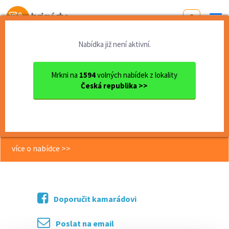
Od první brigády
k práci snů
Nabídka již není aktivní.
Domů
Královehradecký kraj
okres Náchod
Náchod
Brigáda – ranní úklid super...
Mrkni na
1594
volných nabídek z lokality
Česká republika >>
<< Zpět
Brigáda – ranní úklid supermarketu
v Náchodě (m/ž)
více o nabídce >>
Doporučit kamarádovi
Poslat na email