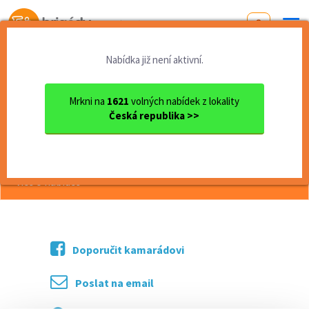
Od první brigády
k práci snů
Nabídka již není aktivní.
Domů
Jihočeský kraj
okres Písek
Milevsko
Ostraha nádraží - Milevsko
Mrkni na
1621
volných nabídek z lokality
Česká republika >>
<< Zpět
Ostraha nádraží - Milevsko
více o nabídce >>
Doporučit kamarádovi
Poslat na email