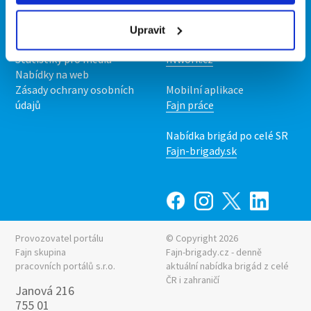
O nás
Fajn brigády
Podmínky
Upravit
Upravit předvolby cookies
Nabídka práce z celé ČR
Statistiky pro média
INwork.cz
Nabídky na web
Zásady ochrany osobních
Mobilní aplikace
údajů
Fajn práce
Nabídka brigád po celé SR
Fajn-brigady.sk
Provozovatel portálu
© Copyright 2026
Fajn skupina
Fajn-brigady.cz - denně
pracovních portálů s.r.o.
aktuální
nabídka brigád z celé
ČR i zahraničí
Janová 216
755 01