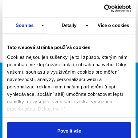
Upozornit na inzerát
Přidat do oblíbených
Souhlas
Detaily
Více o cookies
Zpět
Tato webová stránka používá cookies
Cookies nejsou jen sušenky, je to i způsob, kterým nám
pomáháte ve zlepšování funkcí i obsahu na webu. Díky
vašemu souhlasu s využíváním cookies pro měření
Brigádníci
Firmy
návštěvnosti, analýzy, personalizaci webu a
personalizaci reklam nám i našim partnerům (např.
Články
Vložit inzerát
vyhledávače, sociální sítě) umožníte zobrazovat lepší
Hledané brigády
Ceník
nabídky a zvyšujete svou šanci získat vysněnou
Propagace
práci/brigádu. Děkujeme :-)
O portálu
Naše další projekty
Povolit vše
Kontakt
Mobilní aplikace