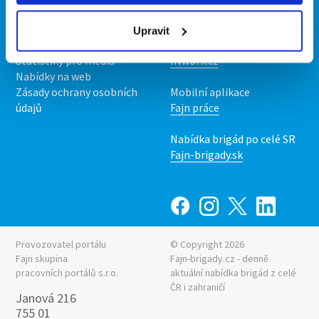
O nás
Fajn brigády
Podmínky
Upravit
Upravit předvolby cookies
Nabídka práce z celé ČR
Statistiky pro média
INwork.cz
Nabídky na web
Zásady ochrany osobních
Mobilní aplikace
údajů
Fajn práce
Nabídka brigád po celé SR
Fajn-brigady.sk
Provozovatel portálu
© Copyright 2026
Fajn skupina
Fajn-brigady.cz - denně
pracovních portálů s.r.o.
aktuální
nabídka brigád z celé
ČR i zahraničí
Janová 216
755 01