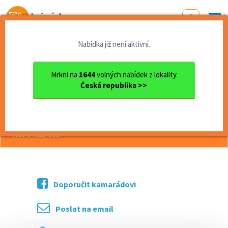
Od první brigády
k práci snů
Nabídka již není aktivní.
Domů
Zlínský kraj
okres Zlín
Luhačovice
DPP, DPČ - úklid pošty - Lu...
Mrkni na
1644
volných nabídek z lokality
Česká republika >>
<< Zpět
DPP, DPČ - úklid pošty - Luhačovice
více o nabídce >>
Doporučit kamarádovi
Poslat na email