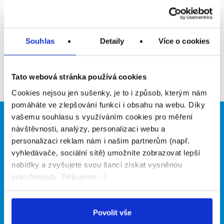
Upozornit na inzerát
Přidat do oblíbených
Souhlas
Detaily
Více o cookies
Zpět
Tato webová stránka používá cookies
Cookies nejsou jen sušenky, je to i způsob, kterým nám
pomáháte ve zlepšování funkcí i obsahu na webu. Díky
vašemu souhlasu s využíváním cookies pro měření
Brigádníci
Firmy
návštěvnosti, analýzy, personalizaci webu a
personalizaci reklam nám i našim partnerům (např.
Články
Vložit inzerát
vyhledávače, sociální sítě) umožníte zobrazovat lepší
Hledané brigády
Ceník
nabídky a zvyšujete svou šanci získat vysněnou
Propagace
práci/brigádu. Děkujeme :-)
O portálu
Naše další projekty
Povolit vše
Kontakt
Mobilní aplikace