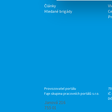
Články
Vl
Hledané brigády
Ce
P
Provozovatel portálu
75
Fajn skupina pracovních portálů s.r.o.
IČ
DI
Janová 216
755 01