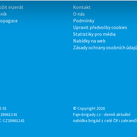
ožit inzerát
Kontakt
ník
O nás
ropagace
Podmínky
Upravit předvolby cookies
Statistiky pro média
Nabídky na web
Zásady ochrany osobních údaj
5 01
© Copyright 2026
: 28661141
Fajn-brigady.cz - denně aktuální
Č: CZ28661141
nabídka brigád z celé ČR i zahraničí