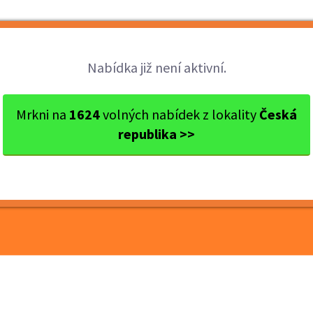
Brigády
Práce
Brigádníci
Firmy
Nabídka již není aktivní.
toměřice
Litoměřice
Inventura v obchodě s oděvy...
Mrkni na
1624
volných nabídek z lokality
Česká
republika >>
hodě s oděvy Litoměřice