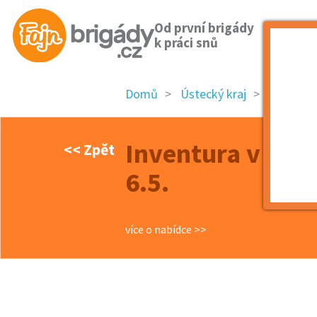
Od první brigády
k práci snů
Domů
Ústecký kraj
okres Li
Inventura v obc
<< Zpět
6.5.
více o nabídce >>