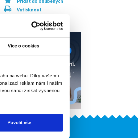
Přidat do oblíbených
Vytisknout
Upozornit na inzerát
Více o cookies
bsahu na webu. Díky vašemu
onalizaci reklam nám i našim
 svou šanci získat vysněnou
Povolit vše
Naše další projekty