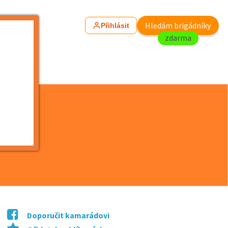
Hledám brigádníky
Přihlásit
zdarma
Doporučit kamarádovi