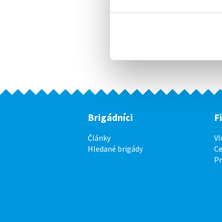
Brigádníci
F
Články
Vl
Hledané brigády
Ce
P