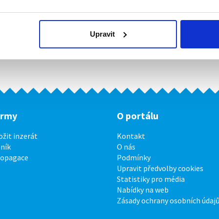
Upravit
irmy
O portálu
ožit inzerát
Kontakt
ník
O nás
ropagace
Podmínky
Upravit předvolby cookies
Statistiky pro média
Nabídky na web
Zásady ochrany osobních údaj