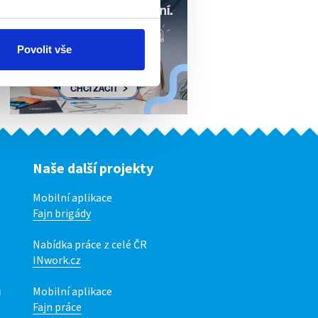
Povolit vše
Naše další projekty
Mobilní aplikace
Fajn brigády
Nabídka práce z celé ČR
INwork.cz
ů
Mobilní aplikace
Fajn práce