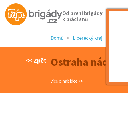
Od první brigády
k práci snů
Domů
Liberecký kraj
okres L
Ostraha nádraží 
<< Zpět
více o nabídce >>