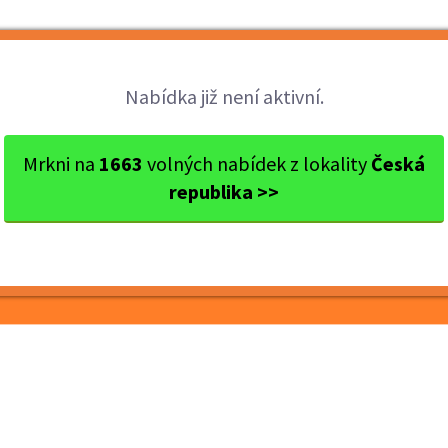
Brigády
Práce
Brigádníci
Firmy
Nabídka již není aktivní.
iberec
Liberec
Ostraha nádraží - Liberec
Mrkni na
1663
volných nabídek z lokality
Česká
republika >>
- Liberec