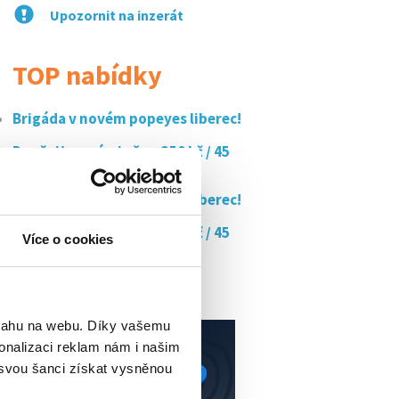
Upozornit na inzerát
TOP nabídky
Brigáda v novém popeyes liberec!
Doučujte s námi až za 350 kč / 45
min
Brigáda v novém popeyes liberec!
Doučujte s námi až za 350 kč / 45
Více o cookies
min
Liberec-prodavačka
bsahu na webu. Díky vašemu
onalizaci reklam nám i našim
 svou šanci získat vysněnou