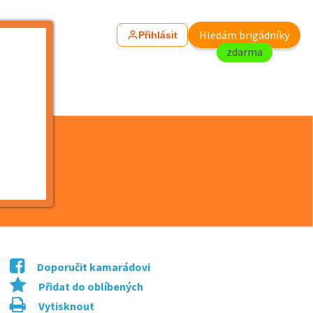
Hledám brigádníky
Přihlásit
zdarma
Doporučit kamarádovi
Přidat do oblíbených
Vytisknout