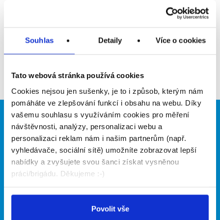
Upozornit na inzerát
Přidat do oblíbených
Souhlas
Detaily
Více o cookies
Zpět
Tato webová stránka používá cookies
Cookies nejsou jen sušenky, je to i způsob, kterým nám
pomáháte ve zlepšování funkcí i obsahu na webu. Díky
vašemu souhlasu s využíváním cookies pro měření
Brigádníci
Firmy
návštěvnosti, analýzy, personalizaci webu a
personalizaci reklam nám i našim partnerům (např.
Články
Vložit inzerát
vyhledávače, sociální sítě) umožníte zobrazovat lepší
Hledané brigády
Ceník
nabídky a zvyšujete svou šanci získat vysněnou
Propagace
práci/brigádu. Děkujeme :-)
O portálu
Naše další projekty
Povolit vše
Kontakt
Mobilní aplikace