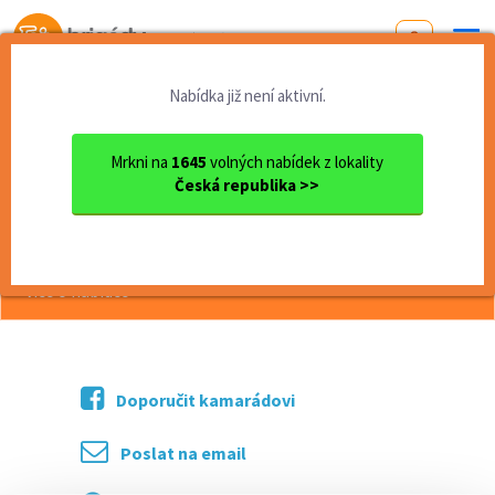
Od první brigády
k práci snů
Nabídka již není aktivní.
Domů
Jihomoravský kraj
okres Hodonín
Kyjov
Roznos letáků – Kyjov
Mrkni na
1645
volných nabídek z lokality
Česká republika >>
<< Zpět
Roznos letáků – Kyjov
více o nabídce >>
Doporučit kamarádovi
Poslat na email