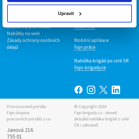
O nás
Fajn brigády
Podmínky
Upravit
Upravit předvolby cookies
Nabídka práce z celé ČR
Statistiky pro média
INwork.cz
Nabídky na web
Zásady ochrany osobních
Mobilní aplikace
údajů
Fajn práce
Nabídka brigád po celé SR
Fajn-brigady.sk
Provozovatel portálu
© Copyright 2026
Fajn skupina
Fajn-brigady.cz - denně
pracovních portálů s.r.o.
aktuální
nabídka brigád z celé
ČR i zahraničí
Janová 216
755 01