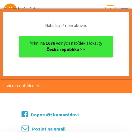
Od první brigády
k práci snů
Nabídka již není aktivní.
Domů
Jihomoravský kraj
okres Brno - venkov
Kuřim
Brigády na DPČ | Brno a oko...
Mrkni na
1676
volných nabídek z lokality
Česká republika >>
<< Zpět
Brigády na DPČ | Brno a okolí |
Různé obory | Různé směny
více o nabídce >>
Doporučit kamarádovi
Poslat na email