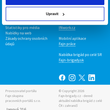
Kontakt
Mobilní aplikace
O nás
Fajn brigády
Upravit
Podmínky
Upravit předvolby cookies
Nabídka práce z celé ČR
Statistiky pro média
INwork.cz
Nabídky na web
Zásady ochrany osobních
Mobilní aplikace
údajů
Fajn práce
Nabídka brigád po celé SR
Fajn-brigady.sk
Provozovatel portálu
© Copyright 2026
Fajn skupina
Fajn-brigady.cz - denně
pracovních portálů s.r.o.
aktuální
nabídka brigád z celé
ČR i zahraničí
Janová 216