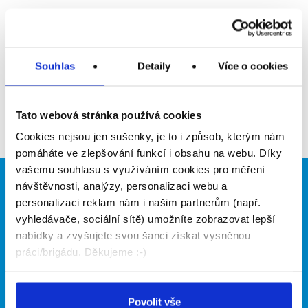
Upozornit na inzerát
Přidat do oblíbených
Souhlas
Detaily
Více o cookies
Zpět
Tato webová stránka používá cookies
Cookies nejsou jen sušenky, je to i způsob, kterým nám
pomáháte ve zlepšování funkcí i obsahu na webu. Díky
vašemu souhlasu s využíváním cookies pro měření
návštěvnosti, analýzy, personalizaci webu a
Brigádníci
Firmy
personalizaci reklam nám i našim partnerům (např.
Články
Vložit inzerát
vyhledávače, sociální sítě) umožníte zobrazovat lepší
Hledané brigády
Ceník
nabídky a zvyšujete svou šanci získat vysněnou
Propagace
práci/brigádu. Děkujeme :-)
O portálu
Naše další projekty
Povolit vše