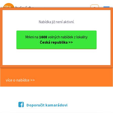
Od první brigády
k práci snů
Nabídka již není aktivní.
Domů
Jihomoravský kraj
okres Brno - venkov
Kuřim
Jednoduchá letní brigáda na...
Mrkni na
1608
volných nabídek z lokality
Česká republika >>
<< Zpět
Jednoduchá letní brigáda na
kompletaci čeká! Nastup už v
červnu! Kuřim
více o nabídce >>
Doporučit kamarádovi