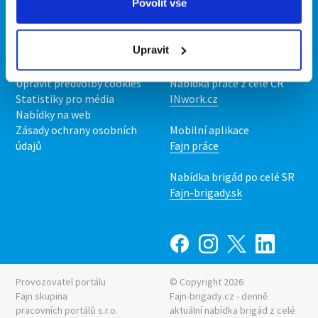
Povolit vše
O portálu
Naše další projekty
Kontakt
Mobilní aplikace
Upravit
O nás
Fajn brigády
Podmínky
Upravit předvolby cookies
Nabídka práce z celé ČR
Statistiky pro média
INwork.cz
Nabídky na web
Zásady ochrany osobních
Mobilní aplikace
údajů
Fajn práce
Nabídka brigád po celé SR
Fajn-brigady.sk
Provozovatel portálu
© Copyright 2026
Fajn skupina
Fajn-brigady.cz - denně
pracovních portálů s.r.o.
aktuální
nabídka brigád z celé