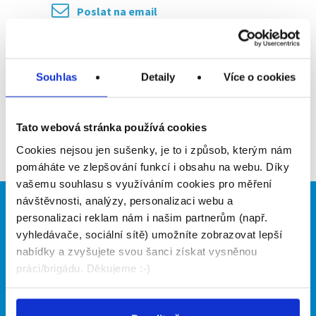
Poslat na email
Upozornit na inzerát
Souhlas
Detaily
Více o cookies
Přidat do oblíbených
Tato webová stránka používá cookies
Zpět
Cookies nejsou jen sušenky, je to i způsob, kterým nám
pomáháte ve zlepšování funkcí i obsahu na webu. Díky
vašemu souhlasu s využíváním cookies pro měření
návštěvnosti, analýzy, personalizaci webu a
Brigádníci
Firmy
personalizaci reklam nám i našim partnerům (např.
vyhledávače, sociální sítě) umožníte zobrazovat lepší
Články
Vložit inzerát
nabídky a zvyšujete svou šanci získat vysněnou
Hledané brigády
Ceník
práci/brigádu. Děkujeme :-)
Propagace