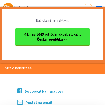
Od první brigády
k práci snů
Nabídka již není aktivní.
Domů
Jihomoravský kraj
okres Brno - venkov
Kuřim
Brigáda v moderní výrobě | ...
Mrkni na
1645
volných nabídek z lokality
Česká republika >>
<< Zpět
Brigáda v moderní výrobě | až 185
Kč/h | pouze denní směny !
více o nabídce >>
Doporučit kamarádovi
Poslat na email