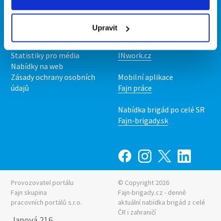
Kontakt
Mobilní aplikace
O nás
Fajn brigády
Upravit
Podmínky
Upravit předvolby cookies
Nabídka práce z celé ČR
Statistiky pro média
INwork.cz
Nabídky na web
Zásady ochrany osobních
Mobilní aplikace
údajů
Fajn práce
Nabídka brigád po celé SR
Fajn-brigady.sk
Provozovatel portálu
© Copyright 2026
Fajn skupina
Fajn-brigady.cz - denně
pracovních portálů s.r.o.
aktuální
nabídka brigád z celé
ČR i zahraničí
Janová 216