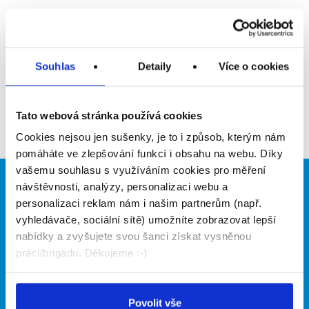
Upozornit na inzerát
Přidat do oblíbených
Souhlas
Detaily
Více o cookies
Zpět
Tato webová stránka používá cookies
Cookies nejsou jen sušenky, je to i způsob, kterým nám
pomáháte ve zlepšování funkcí i obsahu na webu. Díky
vašemu souhlasu s využíváním cookies pro měření
návštěvnosti, analýzy, personalizaci webu a
Brigádníci
Firmy
personalizaci reklam nám i našim partnerům (např.
Články
Vložit inzerát
vyhledávače, sociální sítě) umožníte zobrazovat lepší
Hledané brigády
Ceník
nabídky a zvyšujete svou šanci získat vysněnou
Propagace
práci/brigádu. Děkujeme :-)
O portálu
Naše další projekty
Povolit vše