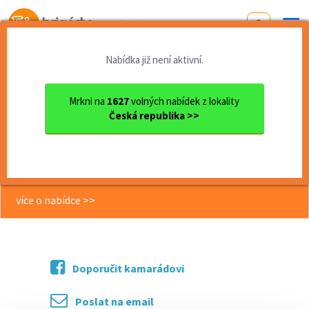
Od první brigády
k práci snů
Nabídka již není aktivní.
Domů
Jihomoravský kraj
okres Brno - venkov
Kuřim
Noční brigáda ve výrobě – a...
Mrkni na
1627
volných nabídek z lokality
Česká republika >>
<< Zpět
Noční brigáda ve výrobě – až 36 000
Kč. Vhodné i pro osoby bez praxe.
více o nabídce >>
Doporučit kamarádovi
Poslat na email