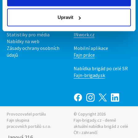
Kontakt
Mobilní aplikace
O nás
Fajn brigády
Upravit
Podmínky
Upravit předvolby cookies
Nabídka práce z celé ČR
Statistiky pro média
INwork.cz
Nabídky na web
Zásady ochrany osobních
Mobilní aplikace
údajů
Fajn práce
Nabídka brigád po celé SR
Fajn-brigady.sk
Provozovatel portálu
© Copyright 2026
Fajn skupina
Fajn-brigady.cz - denně
pracovních portálů s.r.o.
aktuální
nabídka brigád z celé
ČR i zahraničí
Janová 216