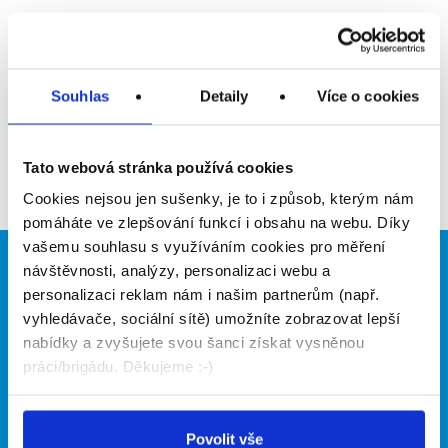
Upozornit na inzerát
Přidat do oblíbených
Souhlas
Detaily
Více o cookies
Zpět
Tato webová stránka používá cookies
Cookies nejsou jen sušenky, je to i způsob, kterým nám
pomáháte ve zlepšování funkcí i obsahu na webu. Díky
vašemu souhlasu s využíváním cookies pro měření
návštěvnosti, analýzy, personalizaci webu a
Brigádníci
Firmy
personalizaci reklam nám i našim partnerům (např.
Články
Vložit inzerát
vyhledávače, sociální sítě) umožníte zobrazovat lepší
Hledané brigády
Ceník
nabídky a zvyšujete svou šanci získat vysněnou
Propagace
práci/brigádu. Děkujeme :-)
O portálu
Naše další projekty
Povolit vše