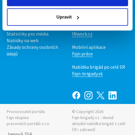
Kontakt
Mobilní aplikace
O nás
Fajn brigády
Upravit
Podmínky
Upravit předvolby cookies
Nabídka práce z celé ČR
Statistiky pro média
INwork.cz
Nabídky na web
Zásady ochrany osobních
Mobilní aplikace
údajů
Fajn práce
Nabídka brigád po celé SR
Fajn-brigady.sk
Provozovatel portálu
© Copyright 2026
Fajn skupina
Fajn-brigady.cz - denně
pracovních portálů s.r.o.
aktuální
nabídka brigád z celé
ČR i zahraničí
Janová 216