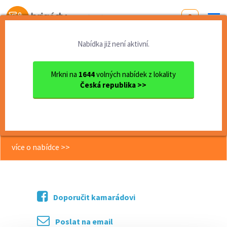
Od první brigády
k práci snů
Nabídka již není aktivní.
Domů
Jihomoravský kraj
okres Brno - venkov
Kuřim
Brigáda v moderní výrobě | ...
Mrkni na
1644
volných nabídek z lokality
Česká republika >>
<< Zpět
Brigáda v moderní výrobě | až 185
Kč/h | pouze noční směny !
více o nabídce >>
Doporučit kamarádovi
Poslat na email