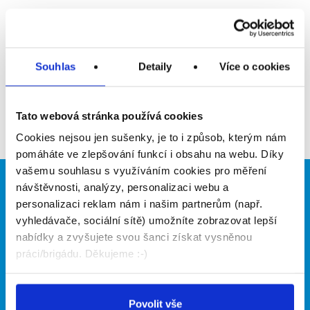
Upozornit na inzerát
Přidat do oblíbených
Souhlas
Detaily
Více o cookies
Zpět
Tato webová stránka používá cookies
Cookies nejsou jen sušenky, je to i způsob, kterým nám
pomáháte ve zlepšování funkcí i obsahu na webu. Díky
vašemu souhlasu s využíváním cookies pro měření
návštěvnosti, analýzy, personalizaci webu a
Brigádníci
Firmy
personalizaci reklam nám i našim partnerům (např.
Články
Vložit inzerát
vyhledávače, sociální sítě) umožníte zobrazovat lepší
Hledané brigády
Ceník
nabídky a zvyšujete svou šanci získat vysněnou
Propagace
práci/brigádu. Děkujeme :-)
O portálu
Naše další projekty
Povolit vše