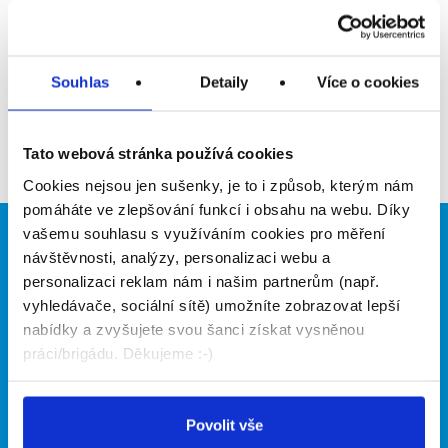
Upozornit na inzerát
Přidat do oblíbených
Souhlas
Detaily
Více o cookies
Zpět
Tato webová stránka používá cookies
Cookies nejsou jen sušenky, je to i způsob, kterým nám
pomáháte ve zlepšování funkcí i obsahu na webu. Díky
vašemu souhlasu s využíváním cookies pro měření
Brigádníci
Firmy
návštěvnosti, analýzy, personalizaci webu a
personalizaci reklam nám i našim partnerům (např.
Články
Vložit inzerát
vyhledávače, sociální sítě) umožníte zobrazovat lepší
Hledané brigády
Ceník
nabídky a zvyšujete svou šanci získat vysněnou
Propagace
práci/brigádu. Děkujeme :-)
O portálu
Naše další projekty
Povolit vše
Kontakt
Mobilní aplikace