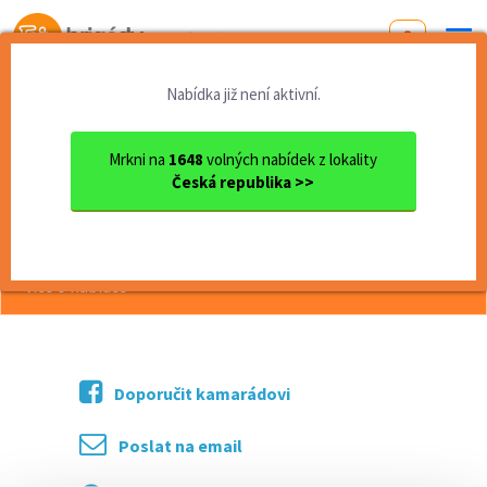
Od první brigády
k práci snů
Nabídka již není aktivní.
Domů
Zlínský kraj
okres Kroměříž
Kroměříž
Uklízeč/ka - brigáda (A13979)
Mrkni na
1648
volných nabídek z lokality
Česká republika >>
<< Zpět
Uklízeč/ka - brigáda (A13979)
více o nabídce >>
Doporučit kamarádovi
Poslat na email