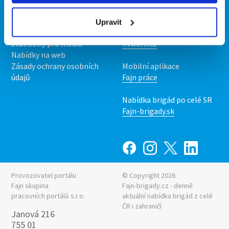
O nás
Fajn brigády
Podmínky
Upravit
Upravit předvolby cookies
Nabídka práce z celé ČR
Statistiky pro média
INwork.cz
Nabídky na web
Zásady ochrany osobních
Mobilní aplikace
údajů
Fajn práce
Nabídka brigád po celé SR
Fajn-brigady.sk
Provozovatel portálu
© Copyright 2026
Fajn skupina
Fajn-brigady.cz - denně
pracovních portálů s.r.o.
aktuální
nabídka brigád z celé
ČR i zahraničí
Janová 216
755 01