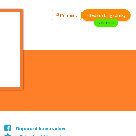
Hledám brigádníky
Přihlásit
zdarma
Doporučit kamarádovi