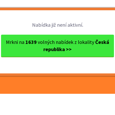
Brigády
Práce
Brigádníci
Firmy
Nabídka již není aktivní.
měříž
Kroměříž
Kontrolor/ka kvality dílů v...
Mrkni na
1639
volných nabídek z lokality
Česká
republika >>
lity dílů v Kroměříži -
GÁDA 160 Kč/hod