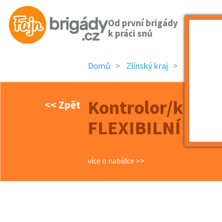
Od první brigády
k práci snů
Domů
Zlínský kraj
okres Kro
Kontrolor/ka kva
<< Zpět
FLEXIBILNÍ BRI
více o nabídce >>