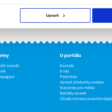
Upravit
irmy
O portálu
ožit inzerát
Kontakt
ník
O nás
ropagace
Podmínky
Upravit předvolby cookies
Statistiky pro média
Nabídky na web
Zásady ochrany osobních údaj