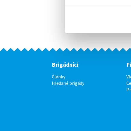
Brigádníci
F
Články
Vl
Hledané brigády
Ce
P