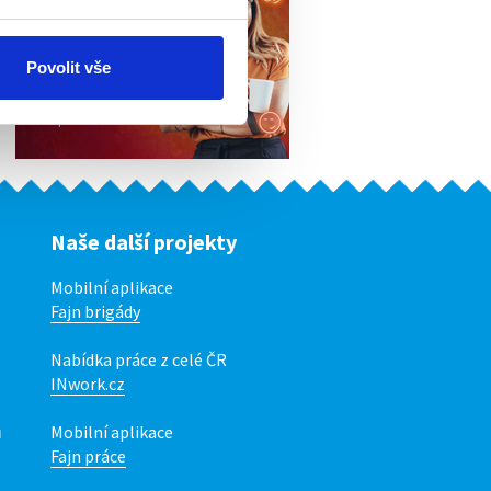
Povolit vše
Naše další projekty
Mobilní aplikace
Fajn brigády
Nabídka práce z celé ČR
INwork.cz
ů
Mobilní aplikace
Fajn práce