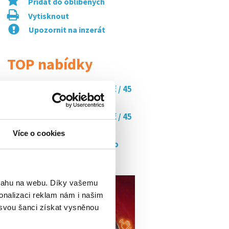
Přidat do oblíbených
Vytisknout
Upozornit na inzerát
TOP nabídky
Doučujte s námi až za 350 kč / 45
min
Doučujte s námi až za 350 kč / 45
min
Více o cookies
Hledáme flexibilní řidiče pro
rozvoz...
bsahu na webu. Díky vašemu
onalizaci reklam nám i našim
 svou šanci získat vysněnou