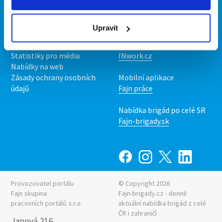
Kontakt
Mobilní aplikace
O nás
Fajn brigády
Upravit
Podmínky
Upravit předvolby cookies
Nabídka práce z celé ČR
Statistiky pro média
INwork.cz
Nabídky na web
Zásady ochrany osobních
Mobilní aplikace
údajů
Fajn práce
Nabídka brigád po celé SR
Fajn-brigady.sk
Provozovatel portálu
© Copyright 2026
Fajn skupina
Fajn-brigady.cz - denně
pracovních portálů s.r.o.
aktuální
nabídka brigád z celé
ČR i zahraničí
Janová 216