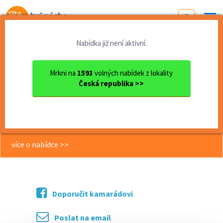
Od první brigády
k práci snů
Nabídka již není aktivní.
Domů
Královehradecký kraj
okres Jičín
Jičín
Bezpečnostní pracovník/ až ...
Mrkni na
1593
volných nabídek z lokality
Česká republika >>
<< Zpět
Bezpečnostní pracovník/ až 150,- Kč
hod
více o nabídce >>
Doporučit kamarádovi
Poslat na email