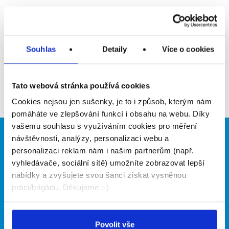
Upozornit na inzerát
Přidat do oblíbených
Souhlas
Detaily
Více o cookies
Zpět
Tato webová stránka používá cookies
Cookies nejsou jen sušenky, je to i způsob, kterým nám
pomáháte ve zlepšování funkcí i obsahu na webu. Díky
vašemu souhlasu s využíváním cookies pro měření
návštěvnosti, analýzy, personalizaci webu a
Brigádníci
Firmy
personalizaci reklam nám i našim partnerům (např.
Články
Vložit inzerát
vyhledávače, sociální sítě) umožníte zobrazovat lepší
Hledané brigády
Ceník
nabídky a zvyšujete svou šanci získat vysněnou
Propagace
práci/brigádu. Děkujeme :-)
O portálu
Naše další projekty
Povolit vše