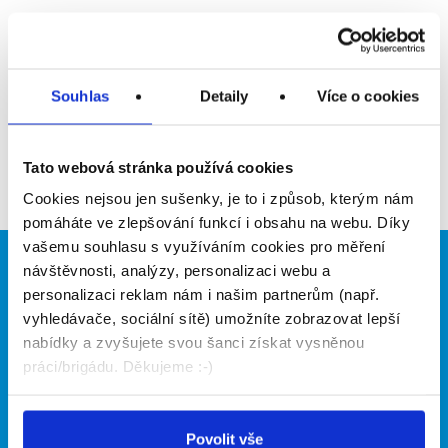
Upozornit na inzerát
Přidat do oblíbených
Souhlas
Detaily
Více o cookies
Zpět
Tato webová stránka používá cookies
Cookies nejsou jen sušenky, je to i způsob, kterým nám
pomáháte ve zlepšování funkcí i obsahu na webu. Díky
vašemu souhlasu s využíváním cookies pro měření
návštěvnosti, analýzy, personalizaci webu a
Brigádníci
Firmy
personalizaci reklam nám i našim partnerům (např.
Články
Vložit inzerát
vyhledávače, sociální sítě) umožníte zobrazovat lepší
Hledané brigády
Ceník
nabídky a zvyšujete svou šanci získat vysněnou
Propagace
práci/brigádu. Děkujeme :-)
O portálu
Naše další projekty
Povolit vše