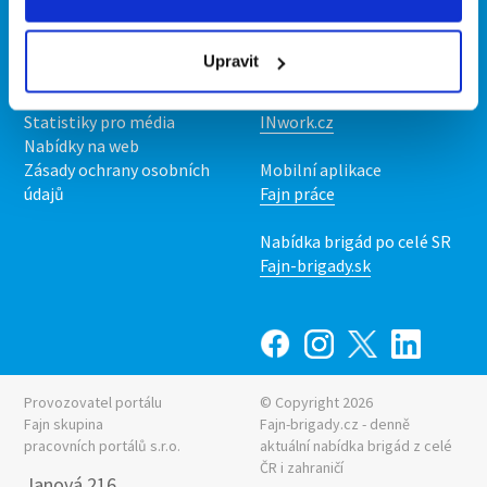
Kontakt
Mobilní aplikace
O nás
Fajn brigády
Upravit
Podmínky
Upravit předvolby cookies
Nabídka práce z celé ČR
Statistiky pro média
INwork.cz
Nabídky na web
Zásady ochrany osobních
Mobilní aplikace
údajů
Fajn práce
Nabídka brigád po celé SR
Fajn-brigady.sk
Provozovatel portálu
© Copyright 2026
Fajn skupina
Fajn-brigady.cz - denně
pracovních portálů s.r.o.
aktuální
nabídka brigád z celé
ČR i zahraničí
Janová 216