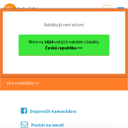
Od první brigády
k práci snů
Nabídka již není aktivní.
Domů
Vysočina
okres Pelhřimov
Humpolec
Brigáda – ranní směny (5:00...
Mrkni na
1624
volných nabídek z lokality
Česká republika >>
<< Zpět
Brigáda – ranní směny (5:00–8:00) |
180 Kč/hod + příplatky (A12565)
více o nabídce >>
Doporučit kamarádovi
Poslat na email