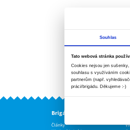
Souhlas
Tato webová stránka použív
Cookies nejsou jen sušenky,
souhlasu s využíváním cooki
partnerům (např. vyhledávače
práci/brigádu. Děkujeme :-)
Brigádníci
F
Články
Vl