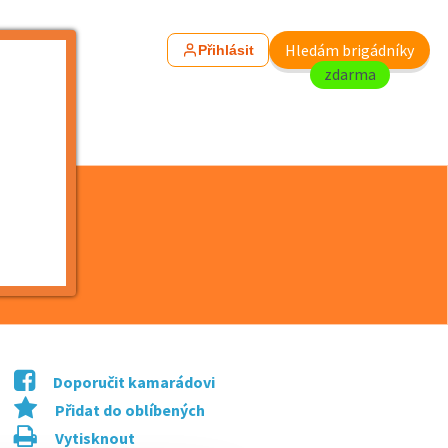
Hledám brigádníky
Přihlásit
zdarma
rvárně
Doporučit kamarádovi
Přidat do oblíbených
Vytisknout