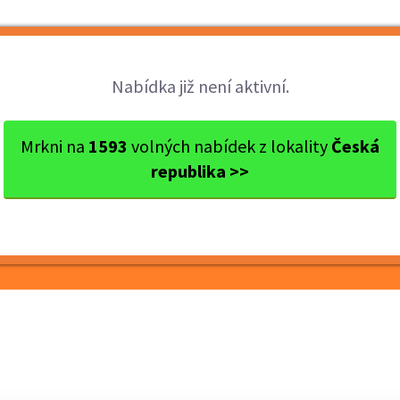
Brigády
Práce
Brigádníci
Firmy
Nabídka již není aktivní.
res Znojmo
Hrušovany nad Jevišovkou
Brigáda v konze
Mrkni na
1593
volných nabídek z lokality
Česká
republika >>
rvárně