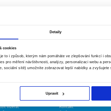
Detaily
á cookies
 je to i způsob, kterým nám pomáháte ve zlepšování funkcí i o
es pro měření návštěvnosti, analýzy, personalizaci webu a pers
, sociální sítě) umožníte zobrazovat lepší nabídky a zvyšujete
Upravit
irmy
O portálu
ožit inzerát
Kontakt