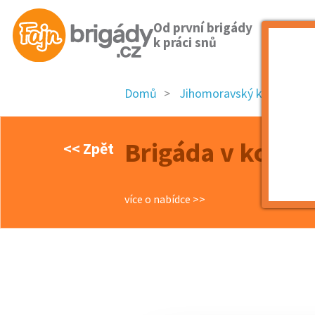
Od první brigády
k práci snů
Domů
Jihomoravský kraj
ok
Brigáda v konze
<< Zpět
více o nabídce >>