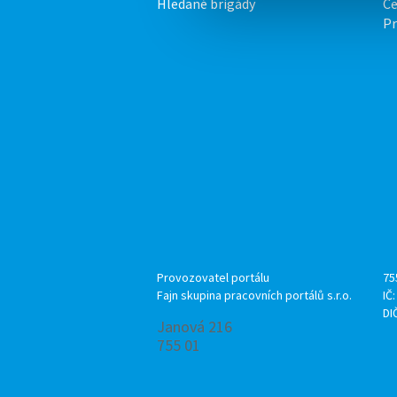
Hledané brigády
Ce
P
Provozovatel portálu
75
Fajn skupina pracovních portálů s.r.o.
IČ
DI
Janová 216
755 01