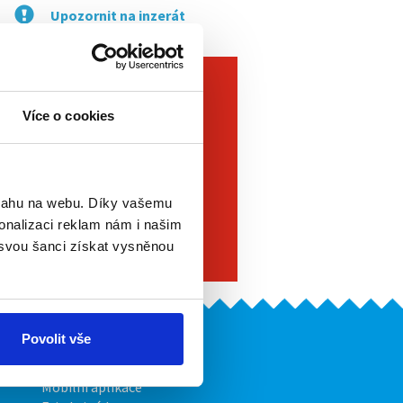
Upozornit na inzerát
Více o cookies
bsahu na webu. Díky vašemu
onalizaci reklam nám i našim
 svou šanci získat vysněnou
Povolit vše
Naše další projekty
Mobilní aplikace