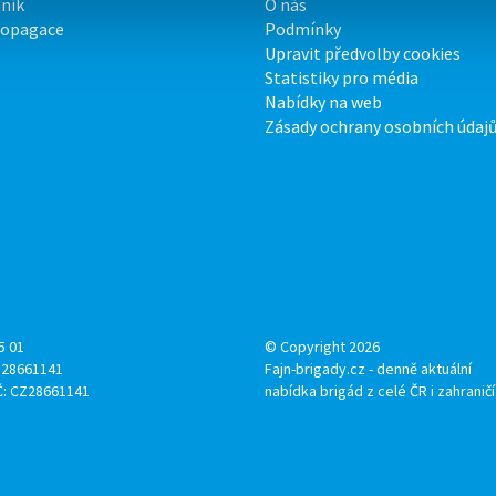
ník
O nás
ropagace
Podmínky
Upravit předvolby cookies
Statistiky pro média
Nabídky na web
Zásady ochrany osobních údaj
5 01
© Copyright 2026
: 28661141
Fajn-brigady.cz - denně aktuální
Č: CZ28661141
nabídka brigád z celé ČR i zahraničí