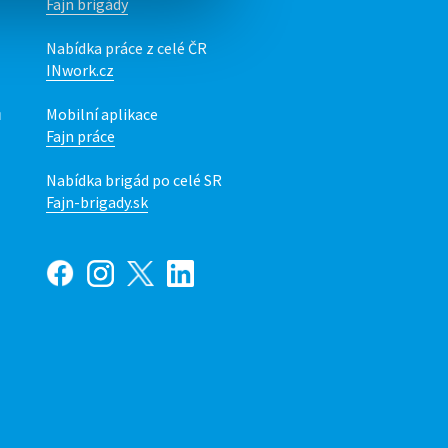
Fajn brigády
Nabídka práce z celé ČR
INwork.cz
ů
Mobilní aplikace
Fajn práce
Nabídka brigád po celé SR
Fajn-brigady.sk